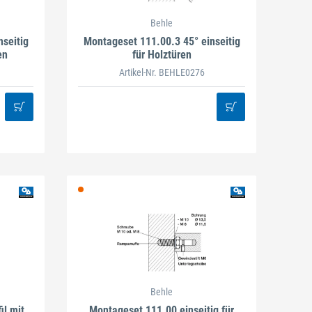
Behle
seitig
Montageset 111.00.3 45° einseitig
en
für Holztüren
Artikel-Nr. BEHLE0276
Behle
il mit
Montageset 111.00 einseitig für