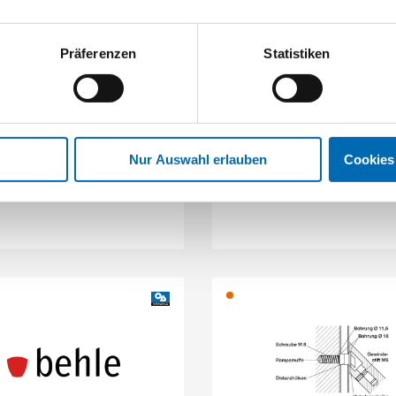
Präferenzen
Statistiken
Behle
Behle
engriff 30 mm mit schrägen
Montageset 114.00 einseiti
Stützen Edelstahl
Holz-Aluminiumtüren
Artikel-Nr. BEHLE0259
Nur Auswahl erlauben
Cookies
32 Ausführungen