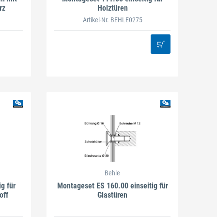
rz
Holztüren
Artikel-Nr. BEHLE0275
Behle
g für
Montageset ES 160.00 einseitig für
off
Glastüren