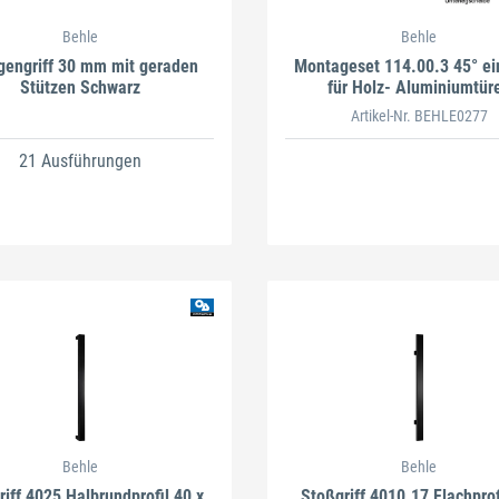
Behle
Behle
gengriff 30 mm mit geraden
Montageset 114.00.3 45° ein
Stützen Schwarz
für Holz- Aluminiumtür
Artikel-Nr. BEHLE0277
21 Ausführungen
Behle
Behle
riff 4025 Halbrundprofil 40 x
Stoßgriff 4010.17 Flachprof