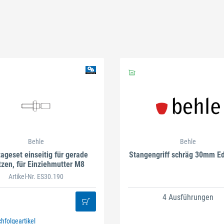
Schließen
Schließen
Behle
Behle
ageset einseitig für gerade
Stangengriff schräg 30mm Ed
tzen, für Einziehmutter M8
Artikel-Nr. ES30.190
4 Ausführungen
folgeartikel