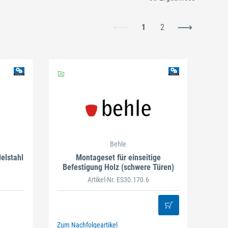
1
2
Schließen
Behle
elstahl
Montageset für einseitige
Befestigung Holz (schwere Türen)
Artikel-Nr. ES30.170.6
Zum Nachfolgeartikel