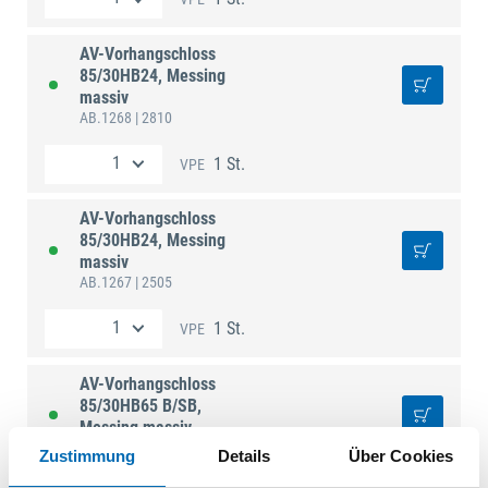
AV-Vorhangschloss
85/30HB24, Messing
massiv
AB.1268
| 2810
1 St.
VPE
AV-Vorhangschloss
85/30HB24, Messing
massiv
AB.1267
| 2505
1 St.
VPE
AV-Vorhangschloss
85/30HB65 B/SB,
Messing massiv
AB.1269
| 50878
Zustimmung
Details
Über Cookies