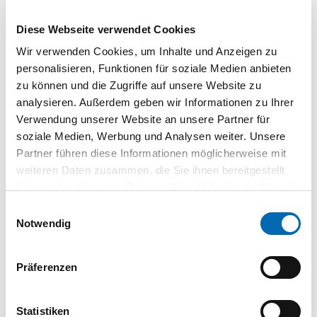
1 St.
VPE
Diese Webseite verwendet Cookies
AV-Vorhangschloss
Wir verwenden Cookies, um Inhalte und Anzeigen zu
85/30HB65, Messing
massiv
personalisieren, Funktionen für soziale Medien anbieten
AB.1272
| 2821
zu können und die Zugriffe auf unsere Website zu
analysieren. Außerdem geben wir Informationen zu Ihrer
1 St.
VPE
Verwendung unserer Website an unsere Partner für
soziale Medien, Werbung und Analysen weiter. Unsere
AV-Vorhangschloss
Partner führen diese Informationen möglicherweise mit
85/30HB65, Messing
weiteren Daten zusammen, die Sie ihnen bereitgestellt
massiv
haben oder die sie im Rahmen Ihrer Nutzung der Dienste
AB.1270
| 4720
gesammelt haben.
Einwilligungsauswahl
1 St.
VPE
Notwendig
AV-Vorhangschloss
Präferenzen
85/30HB65, Messing
massiv
AB.1271
| 4721
Statistiken