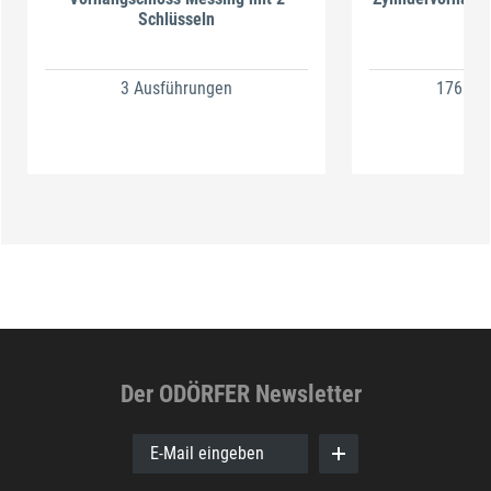
Schlüsseln
m
3 Ausführungen
176 Au
Der ODÖRFER Newsletter
E-Mail eingeben