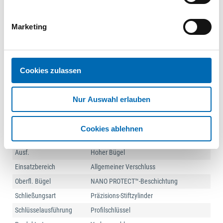
1 St.
VPE
Marketing
1
2
...
6
Cookies zulassen
Technische Daten
Mat. Schlosskörper
Messing massiv
Nur Auswahl erlauben
Anwend.
Taschen, Kellerfenster, Schatullen,
Schaltanlagen, Schuppen, Tore, Schränke,
Spinde, Werkzeugkisten, Türen, Koffer,
Cookies ablehnen
Kassetten
Ausf.
Hoher Bügel
Einsatzbereich
Allgemeiner Verschluss
Oberfl. Bügel
NANO PROTECT™-Beschichtung
Schließungsart
Präzisions-Stiftzylinder
Schlüsselausführung
Profilschlüssel