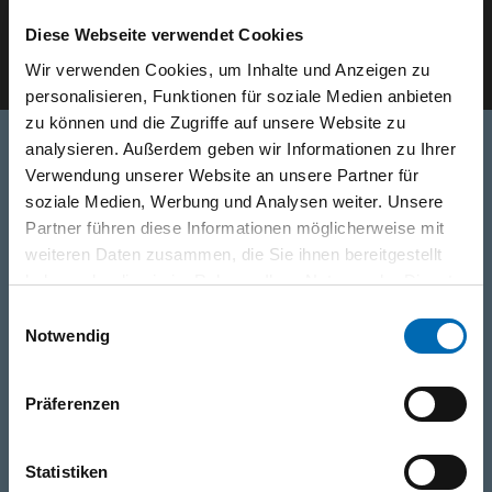
Diese Webseite verwendet Cookies
E-Mail eingeben
Wir verwenden Cookies, um Inhalte und Anzeigen zu
personalisieren, Funktionen für soziale Medien anbieten
zu können und die Zugriffe auf unsere Website zu
analysieren. Außerdem geben wir Informationen zu Ihrer
Verwendung unserer Website an unsere Partner für
Telefon
soziale Medien, Werbung und Analysen weiter. Unsere
0316/2771-0
(Mo - Do: 07:30 - 17:00 Uhr Fr: 07:30 - 13:00 Uhr)
Partner führen diese Informationen möglicherweise mit
weiteren Daten zusammen, die Sie ihnen bereitgestellt
haben oder die sie im Rahmen Ihrer Nutzung der Dienste
WhatsApp
gesammelt haben.
Einwilligungsauswahl
+43 (0)676 827 755 55
Notwendig
E-Mail
Präferenzen
post@odoerfer.com
Statistiken