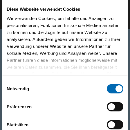
Diese Webseite verwendet Cookies
E-Mail eingeben
Wir verwenden Cookies, um Inhalte und Anzeigen zu
personalisieren, Funktionen für soziale Medien anbieten
zu können und die Zugriffe auf unsere Website zu
analysieren. Außerdem geben wir Informationen zu Ihrer
Verwendung unserer Website an unsere Partner für
Telefon
soziale Medien, Werbung und Analysen weiter. Unsere
0316/2771-0
(Mo - Do: 07:30 - 17:00 Uhr Fr: 07:30 - 13:00 Uhr)
Partner führen diese Informationen möglicherweise mit
weiteren Daten zusammen, die Sie ihnen bereitgestellt
haben oder die sie im Rahmen Ihrer Nutzung der Dienste
WhatsApp
gesammelt haben.
Einwilligungsauswahl
+43 (0)676 827 755 55
Notwendig
E-Mail
Präferenzen
post@odoerfer.com
Statistiken