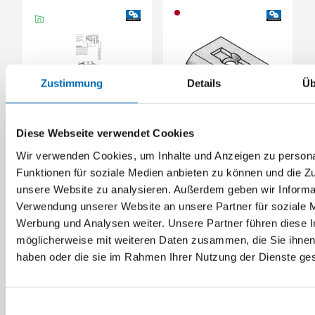
Zustimmung
Details
Üb
Gutmann
Gutmann
Diese Webseite verwendet Cookies
Endkappe 256/24C
Klipshalter FP 16/20
Wir verwenden Cookies, um Inhalte und Anzeigen zu persona
Artikel-Nr. SE010226
Artikel-Nr. FP16.20
Funktionen für soziale Medien anbieten zu können und die Zug
(428404)
(429196)
unsere Website zu analysieren. Außerdem geben wir Informat
Verwendung unserer Website an unsere Partner für soziale 
Werbung und Analysen weiter. Unsere Partner führen diese 
möglicherweise mit weiteren Daten zusammen, die Sie ihnen 
haben oder die sie im Rahmen Ihrer Nutzung der Dienste g
Einwilligungsauswahl