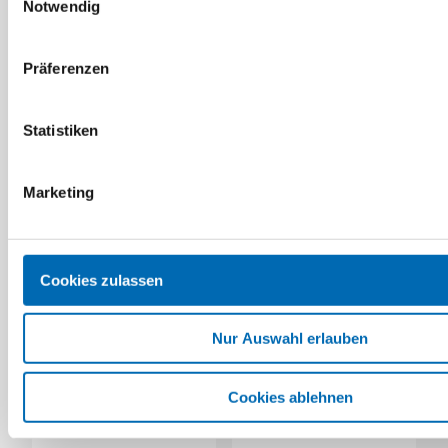
Notwendig
Präferenzen
Gutmann
Gutmann
Wetterschutzschiene
Flügelabdeckprofile
Statistiken
RSS DRAU 25/24F-TI
Serie FP 8532 -
ohne Flügelfalz
Aluminium
Artikel-Nr. SE000391
(428388)
Marketing
2 Ausführungen
Cookies zulassen
Nur Auswahl erlauben
Cookies ablehnen