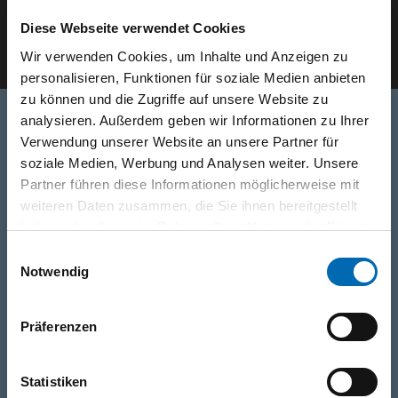
Diese Webseite verwendet Cookies
E-Mail eingeben
Wir verwenden Cookies, um Inhalte und Anzeigen zu
personalisieren, Funktionen für soziale Medien anbieten
zu können und die Zugriffe auf unsere Website zu
analysieren. Außerdem geben wir Informationen zu Ihrer
Verwendung unserer Website an unsere Partner für
Telefon
soziale Medien, Werbung und Analysen weiter. Unsere
0316/2771-0
(Mo - Do: 07:30 - 17:00 Uhr Fr: 07:30 - 13:00 Uhr)
Partner führen diese Informationen möglicherweise mit
weiteren Daten zusammen, die Sie ihnen bereitgestellt
haben oder die sie im Rahmen Ihrer Nutzung der Dienste
WhatsApp
gesammelt haben.
Einwilligungsauswahl
+43 (0)676 827 755 55
Notwendig
E-Mail
Präferenzen
post@odoerfer.com
Statistiken