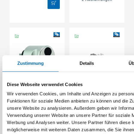
Zustimmung
Details
Üb
JuNie
BMB Beschläge
Diese Webseite verwendet Cookies
Dreholiven zu JuNie
Dreholive für
Drehstangenschlösser
Drehstangenschloss
Wir verwenden Cookies, um Inhalte und Anzeigen zu persona
Modul 1000
Funktionen für soziale Medien anbieten zu können und die Zug
unsere Website zu analysieren. Außerdem geben wir Informat
4 Ausführungen
2 Ausführungen
Verwendung unserer Website an unsere Partner für soziale 
Werbung und Analysen weiter. Unsere Partner führen diese 
möglicherweise mit weiteren Daten zusammen, die Sie ihnen 