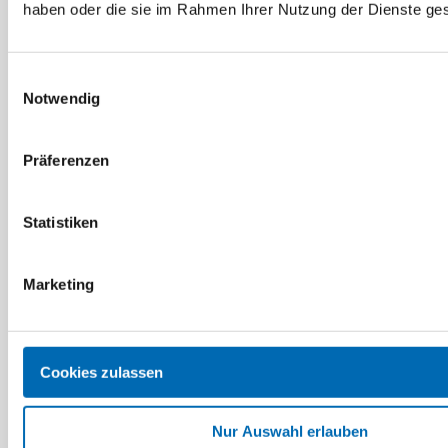
haben oder die sie im Rahmen Ihrer Nutzung der Dienste g
Einwilligungsauswahl
Notwendig
Präferenzen
Hettich
DENI
Stangenführung, zum
Stangenführung zu
Statistiken
Einpressen
Untersatz
Artikel-Nr. 072276
Artikel-Nr. 4127.01
Marketing
Cookies zulassen
1
2
Nur Auswahl erlauben