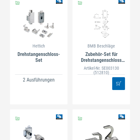
Hettich
BMB Beschläge
Drehstangenschloss-
Zubehör-Set für
Set
Drehstangenschloss
Modul 1000
Artikel-Nr. SE003130
(512810)
2 Ausführungen