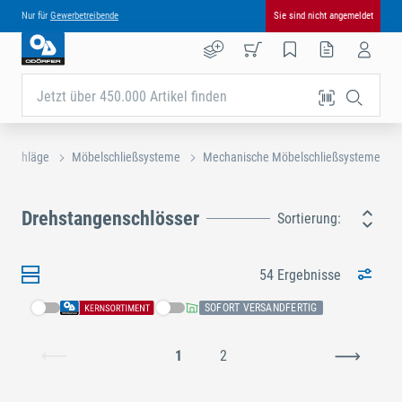
Nur für
Gewerbetreibende
Sie sind nicht angemeldet
Jetzt über 450.000 Artikel finden
beschläge
Möbelschließsysteme
Mechanische Möbelschließsysteme
Drehstangenschlösser
Sortierung:
54 Ergebnisse
SOFORT VERSANDFERTIG
1
2