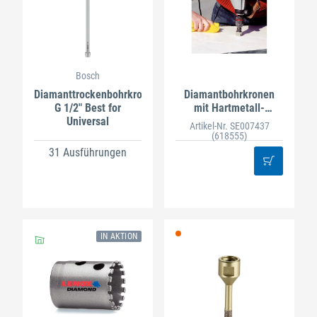
Bosch
Diamanttrockenbohrkrone
Diamantbohrkronen
G 1/2" Best for
mit Hartmetall-
Universal
Zentrierbohrer
Artikel-Nr. SE007437
(618555)
31 Ausführungen
IN AKTION