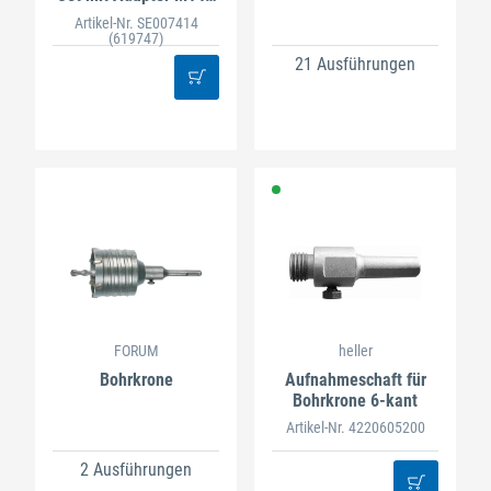
Sechskant
Artikel-Nr. SE007414
(619747)
21 Ausführungen
FORUM
heller
Bohrkrone
Aufnahmeschaft für
Bohrkrone 6-kant
Artikel-Nr. 4220605200
2 Ausführungen