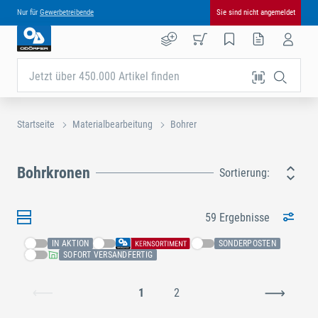
Nur für
Gewerbetreibende
Sie sind nicht angemeldet
Jetzt über 450.000 Artikel finden
Startseite
Materialbearbeitung
Bohrer
Bohrkronen
Sortierung:
59 Ergebnisse
IN AKTION
SONDERPOSTEN
SOFORT VERSANDFERTIG
1
2