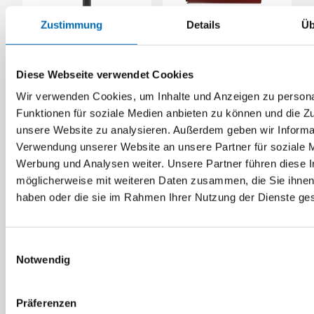
Zustimmung
Details
Üb
Bosch
Verlängerung 1 1/4"
Diamantbohrkrone Pro
Diese Webseite verwendet Cookies
UNC für Bohrkronen
CB Beton
Artikel-Nr. 2608598045
Wir verwenden Cookies, um Inhalte und Anzeigen zu persona
Funktionen für soziale Medien anbieten zu können und die Zug
7 Ausführungen
unsere Website zu analysieren. Außerdem geben wir Informat
Verwendung unserer Website an unsere Partner für soziale 
Werbung und Analysen weiter. Unsere Partner führen diese 
möglicherweise mit weiteren Daten zusammen, die Sie ihnen 
haben oder die sie im Rahmen Ihrer Nutzung der Dienste g
Einwilligungsauswahl
Notwendig
Präferenzen
Bosch
Makita