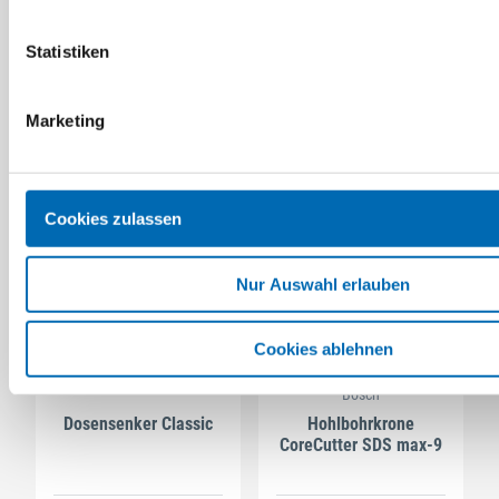
Segmente für PRO
Diamant-Bohrkassette
Trockenbohrkrone
Nass
Statistiken
Artikel-Nr. MAK.02575
8 Ausführungen
Marketing
Cookies zulassen
Nur Auswahl erlauben
Cookies ablehnen
Bosch
Dosensenker Classic
Hohlbohrkrone
CoreCutter SDS max-9