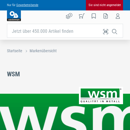
Nur für
Gewerbetreibende
Sie sind nicht angemeldet
Jetzt über 450.000 Artikel finden
Startseite
Markenübersicht
WSM