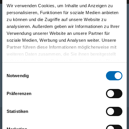
Wir verwenden Cookies, um Inhalte und Anzeigen zu
personalisieren, Funktionen für soziale Medien anbieten
zu können und die Zugriffe auf unsere Website zu
Telefon
analysieren. Außerdem geben wir Informationen zu Ihrer
Verwendung unserer Website an unsere Partner für
0316/2771-0
(Mo - Do: 07:30 - 17:00 Uhr Fr: 07:30 - 13:00 Uhr)
soziale Medien, Werbung und Analysen weiter. Unsere
Partner führen diese Informationen möglicherweise mit
WhatsApp
weiteren Daten zusammen, die Sie ihnen bereitgestellt
+43 (0)676 827 755 55
haben oder die sie im Rahmen Ihrer Nutzung der Dienste
gesammelt haben.
Einwilligungsauswahl
Notwendig
E-Mail
post@odoerfer.com
Präferenzen
Statistiken