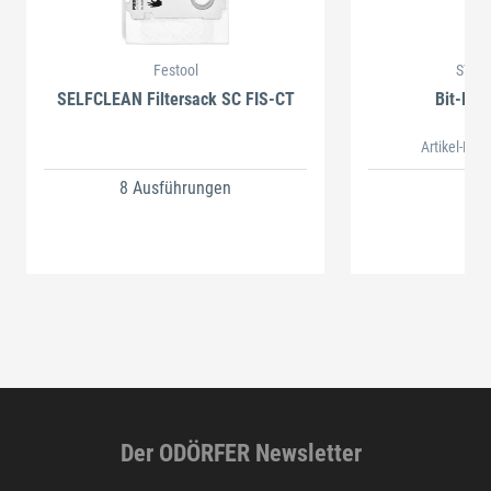
Festool
STAH
SELFCLEAN Filtersack SC FIS-CT
Bit-Box
Artikel-Nr.
8 Ausführungen
Der ODÖRFER Newsletter