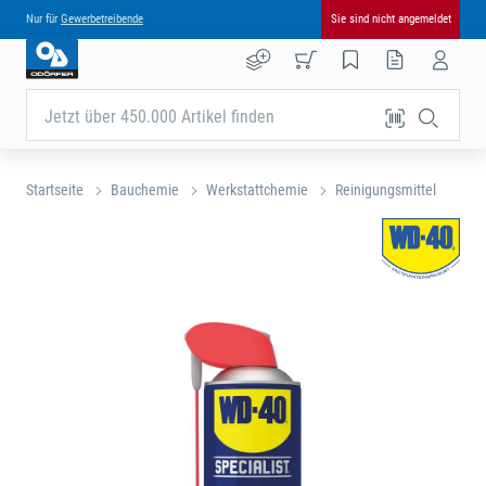
Nur für
Gewerbetreibende
Sie sind nicht angemeldet
Jetzt über 450.000 Artikel finden
Startseite
Bauchemie
Werkstattchemie
Reinigungsmittel