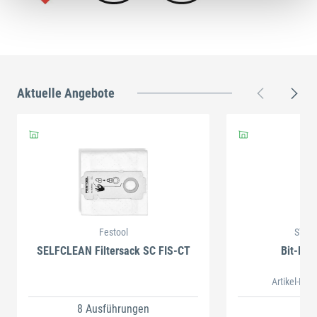
Aktuelle Angebote
Festool
STAH
SELFCLEAN Filtersack SC FIS-CT
Bit-Box
Artikel-Nr.
8 Ausführungen