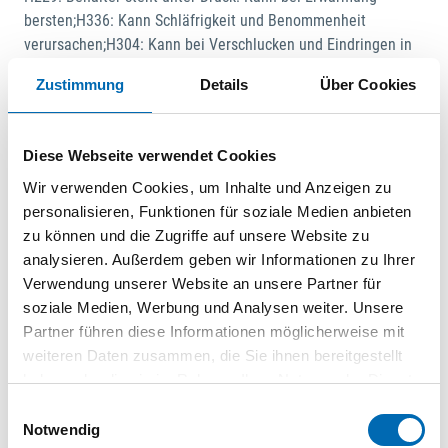
bersten;H336: Kann Schläfrigkeit und Benommenheit
verursachen;H304: Kann bei Verschlucken und Eindringen in
die Atemwege tödlich sein;H222: Extrem entzündbares
Zustimmung
Details
Über Cookies
Aerosol
EUH066: Wiederholter Kontakt kann zu spröder oder rissiger
Haut führen.
Diese Webseite verwendet Cookies
Wir verwenden Cookies, um Inhalte und Anzeigen zu
Dokumente
personalisieren, Funktionen für soziale Medien anbieten
zu können und die Zugriffe auf unsere Website zu
Datenblatt
analysieren. Außerdem geben wir Informationen zu Ihrer
Verwendung unserer Website an unsere Partner für
PDF
soziale Medien, Werbung und Analysen weiter. Unsere
Partner führen diese Informationen möglicherweise mit
weiteren Daten zusammen, die Sie ihnen bereitgestellt
haben oder die sie im Rahmen Ihrer Nutzung der Dienste
Datenblatt
gesammelt haben.
Einwilligungsauswahl
PDF
Notwendig