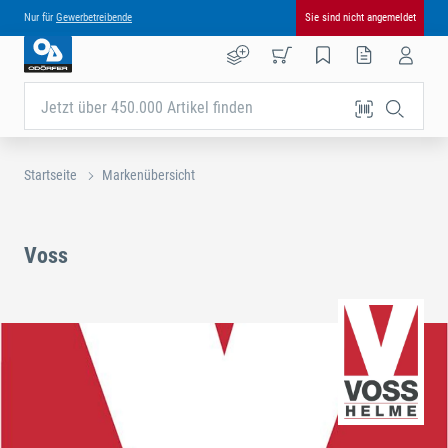
Nur für
Gewerbetreibende
Sie sind nicht angemeldet
Jetzt über 450.000 Artikel finden
Startseite
Markenübersicht
Voss