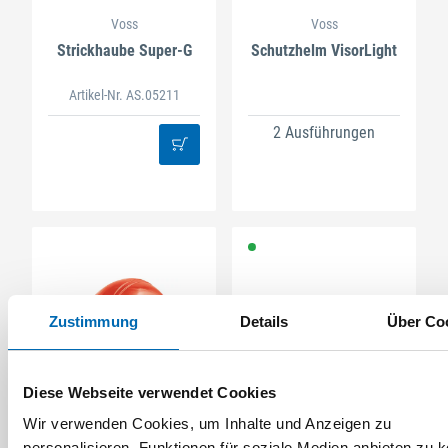
Voss
Voss
Strickhaube Super-G
Schutzhelm VisorLight
Artikel-Nr. AS.05211
2 Ausführungen
Zustimmung
Details
Über Co
Diese Webseite verwendet Cookies
Voss
Voss
Elektrikerhelm 6 1000
Textilkinnriemen KT
Wir verwenden Cookies, um Inhalte und Anzeigen zu
V
personalisieren, Funktionen für soziale Medien anbieten zu 