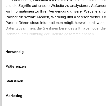
Artikel-Nr. AS.05208
und die Zugriffe auf unsere Website zu analysieren. Außerd
wir Informationen zu Ihrer Verwendung unserer Website an 
5 Ausführungen
Partner für soziale Medien, Werbung und Analysen weiter. U
Partner führen diese Informationen möglicherweise mit weite
Daten zusammen, die Sie ihnen bereitgestellt haben oder die
Rahmen Ihrer Nutzung der Dienste gesammelt haben.
Einwilligungsauswahl
Notwendig
Präferenzen
Voss
Voss
Schweißband für VOSS
Elektrikerschutzschild
Statistiken
Schutzhelm
mit Helmhalterung
Artikel-Nr. AS.09240
Artikel-Nr. AS.07903
Marketing