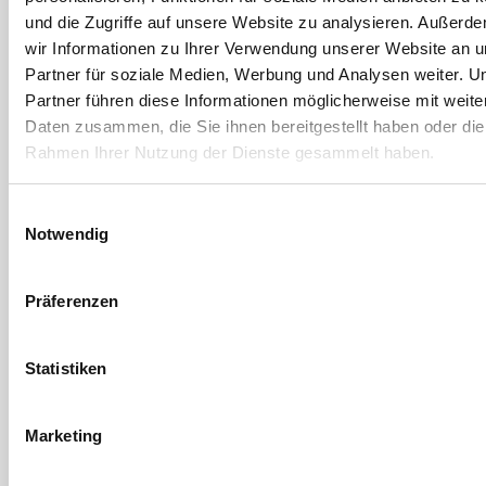
Kartuschenpistole
Weichwachs
und die Zugriffe auf unsere Website zu analysieren. Außerd
wir Informationen zu Ihrer Verwendung unserer Website an 
Artikel-Nr. U.KP
(433388)
Partner für soziale Medien, Werbung und Analysen weiter. U
22 Ausführungen
Partner führen diese Informationen möglicherweise mit weite
Daten zusammen, die Sie ihnen bereitgestellt haben oder die
Rahmen Ihrer Nutzung der Dienste gesammelt haben.
Einwilligungsauswahl
Notwendig
Präferenzen
Statistiken
ULTRAprofi
ULTRAprofi
Unterlegeklotz im
High Tack
Karton
Montagekleber
Marketing
Artikel-Nr. MSP2001