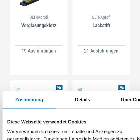
ULTRAprofi
ULTRAprofi
Verglasungsklotz
Lackstift
19 Ausführungen
21 Ausführungen
Zustimmung
Details
Über Co
Diese Webseite verwendet Cookies
Wir verwenden Cookies, um Inhalte und Anzeigen zu
ULTRAprofi
ULTRAprofi
personalisieren, Funktionen für soziale Medien anbieten zu 