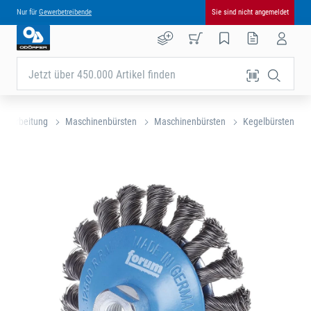
Nur für
Gewerbetreibende
Sie sind nicht angemeldet
Jetzt über 450.000 Artikel finden
lbearbeitung
Maschinenbürsten
Maschinenbürsten
Kegelbürsten