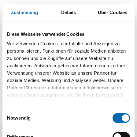
Zustimmung
Details
Über Cookies
Produktbeschreibung
Kegelbürste
Diese Webseite verwendet Cookies
Gehärteter Stahldraht, gezopft
Wir verwenden Cookies, um Inhalte und Anzeigen zu
Für schwere Reinigungsarbeiten
personalisieren, Funktionen für soziale Medien anbieten
Zum Entgraten, Entlacken, Entrosten, Entschlacken,
zu können und die Zugriffe auf unsere Website zu
Entzundern und Reinigen
analysieren. Außerdem geben wir Informationen zu Ihrer
Verwendung unserer Website an unsere Partner für
soziale Medien, Werbung und Analysen weiter. Unsere
Partner führen diese Informationen möglicherweise mit
weiteren Daten zusammen, die Sie ihnen bereitgestellt
haben oder die sie im Rahmen Ihrer Nutzung der Dienste
gesammelt haben.
Einwilligungsauswahl
Notwendig
Präferenzen