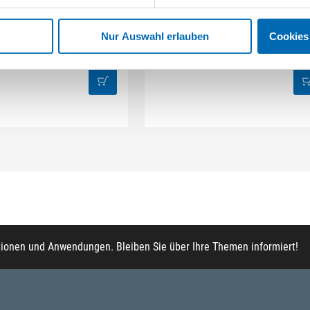
turzsicherung-Set
Hubarbeitsbühne Set Peanut /X
erüstbau/Fassade
Nur Auswahl erlauben
Cookies
rtikel-Nr. AS.08264
Artikel-Nr. AS.03430
tionen und Anwendungen. Bleiben Sie über Ihre Themen informiert!