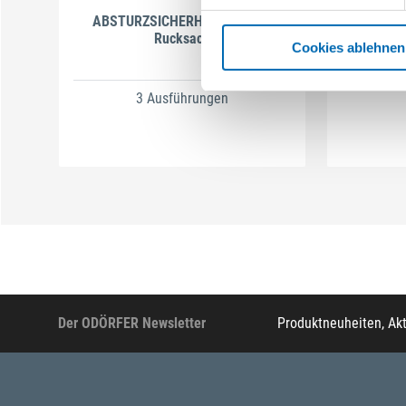
ABSTURZSICHERHEITSSET im
Abs
Rucksack
G
Cookies ablehnen
A
3 Ausführungen
Der ODÖRFER Newsletter
Produktneuheiten, Ak