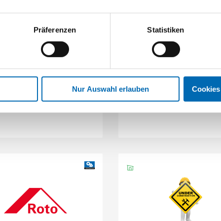
Präferenzen
Statistiken
Roto
Roto
and schwarz verstellbar über
Uni-Ladenverschluß m
Bandlappenbuchse
Schließzapfenplatte sch
Artikel-Nr. SE033195
(40330
Nur Auswahl erlauben
Cookies
2 Ausführungen