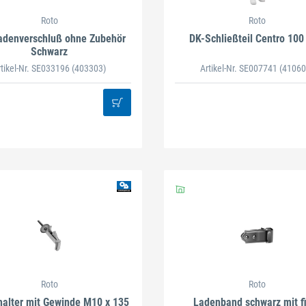
Roto
Roto
adenverschluß ohne Zubehör
DK-Schließteil Centro 10
Schwarz
rtikel-Nr. SE033196
(403303)
Artikel-Nr. SE007741
(41060
Roto
Roto
alter mit Gewinde M10 x 135
Ladenband schwarz mit f