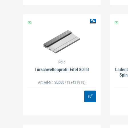
Roto
Türschwellenprofil Eifel 80TB
Ladenb
Spin
Artikel-Nr. SE000713
(431918)