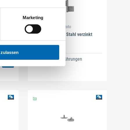
Marketing
Roto
.
Türnußband Stahl verzinkt
warz
1)
 zulassen
6 Ausführungen