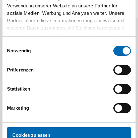
Verwendung unserer Website an unsere Partner für
soziale Medien, Werbung und Analysen weiter. Unsere
Partner führen diese Informationen möglicherweise mit
weiteren Daten zusammen, die Sie ihnen bereitgestellt
Ähnliche Produkte
haben oder die sie im Rahmen Ihrer Nutzung der Dienste
gesammelt haben.
Einwilligungsauswahl
Notwendig
Präferenzen
Statistiken
Pferd
P
POLICAP®-Schleifkappe Form ZYA
POLICAP®-Schl
Marketing
6 Ausführungen
4 Aus
Cookies zulassen