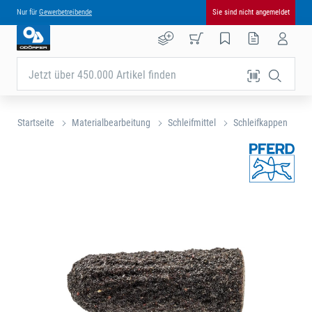
Nur für
Gewerbetreibende
Sie sind nicht angemeldet
Jetzt über 450.000 Artikel finden
Startseite
Materialbearbeitung
Schleifmittel
Schleifkappen