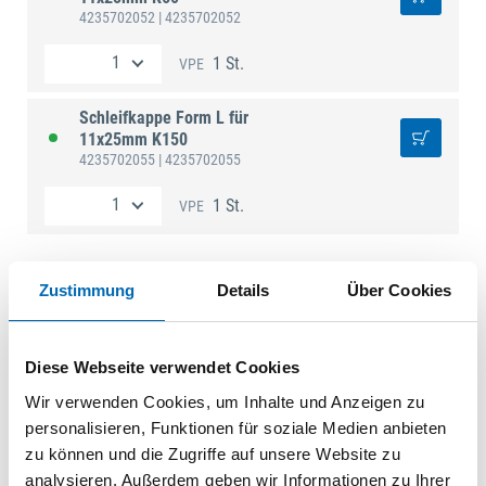
4235702052
| 4235702052
1 St.
VPE
Schleifkappe Form L für
11x25mm K150
4235702055
| 4235702055
1 St.
VPE
Zustimmung
Details
Über Cookies
Technische Daten
Produktart
Schleifkappe
Diese Webseite verwendet Cookies
Wir verwenden Cookies, um Inhalte und Anzeigen zu
personalisieren, Funktionen für soziale Medien anbieten
zu können und die Zugriffe auf unsere Website zu
analysieren. Außerdem geben wir Informationen zu Ihrer