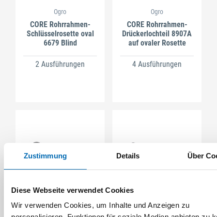
Ogro
Ogro
CORE Rohrrahmen-
CORE Rohrrahmen-
Schlüsselrosette oval
Drückerlochteil 8907A
6679 Blind
auf ovaler Rosette
2 Ausführungen
4 Ausführungen
Zustimmung
Details
Über Co
Diese Webseite verwendet Cookies
Ogro
Ogro
CORE Rohrrahmen-
CORE Rohrrahmen-
Wir verwenden Cookies, um Inhalte und Anzeigen zu
Drückerlochteil 8999A
Drückerlochteil 8100A
personalisieren, Funktionen für soziale Medien anbieten zu 