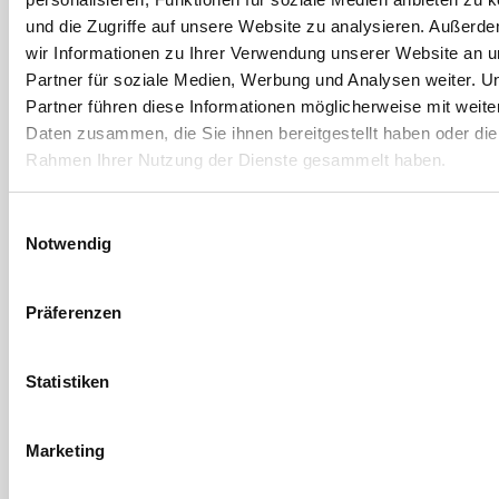
auf ovaler Rosette
auf ovaler Rosette
und die Zugriffe auf unsere Website zu analysieren. Außerd
wir Informationen zu Ihrer Verwendung unserer Website an 
4 Ausführungen
4 Ausführungen
Partner für soziale Medien, Werbung und Analysen weiter. U
Partner führen diese Informationen möglicherweise mit weite
Daten zusammen, die Sie ihnen bereitgestellt haben oder die
Rahmen Ihrer Nutzung der Dienste gesammelt haben.
Einwilligungsauswahl
Notwendig
Präferenzen
Ogro
Ogro
HCM Rohrrahmen-
CORE Rohrrahmen-
Statistiken
Türknopf 8548V
Drückerlochteil 8906A
gekröpft, drehbar auf
auf ovaler Rosette
ovaler Rosette
Marketing
4 Ausführungen
4 Ausführungen