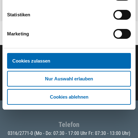
Statistiken
Marketing
Cookies zulassen
Der ODÖRFER Newsletter
Nur Auswahl erlauben
E-Mail eingeben
Cookies ablehnen
Telefon
0316/2771-0
(Mo - Do: 07:30 - 17:00 Uhr Fr: 07:30 - 13:00 Uhr)