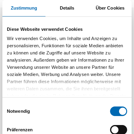
Zustimmung
Details
Über Cookies
Ähnliche Produkte
Diese Webseite verwendet Cookies
Wir verwenden Cookies, um Inhalte und Anzeigen zu
personalisieren, Funktionen für soziale Medien anbieten
zu können und die Zugriffe auf unsere Website zu
analysieren. Außerdem geben wir Informationen zu Ihrer
Verwendung unserer Website an unsere Partner für
soziale Medien, Werbung und Analysen weiter. Unsere
M
Partner führen diese Informationen möglicherweise mit
Ersatzmesser für Kreisschneider
Sich
weiteren Daten zusammen, die Sie ihnen bereitgestellt
FKS-X
haben oder die sie im Rahmen Ihrer Nutzung der Dienste
Artikel-Nr. 72205.10
gesammelt haben.
Einwilligungsauswahl
Notwendig
11 Aus
Präferenzen