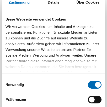
Zustimmung
Details
Über Cookies
Ähnliche Produkte
Diese Webseite verwendet Cookies
Wir verwenden Cookies, um Inhalte und Anzeigen zu
personalisieren, Funktionen für soziale Medien anbieten
zu können und die Zugriffe auf unsere Website zu
analysieren. Außerdem geben wir Informationen zu Ihrer
Verwendung unserer Website an unsere Partner für
soziale Medien, Werbung und Analysen weiter. Unsere
Festool
B
Partner führen diese Informationen möglicherweise mit
Spiralmesser HW 65
Hobelmesse
weiteren Daten zusammen, die Sie ihnen bereitgestellt
Artikel-Nr. 488503
(621604)
Artike
haben oder die sie im Rahmen Ihrer Nutzung der Dienste
gesammelt haben.
Einwilligungsauswahl
Notwendig
Präferenzen