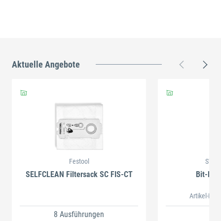
Aktuelle Angebote
Festool
STAH
SELFCLEAN Filtersack SC FIS-CT
Bit-Box
Artikel-Nr.
8 Ausführungen