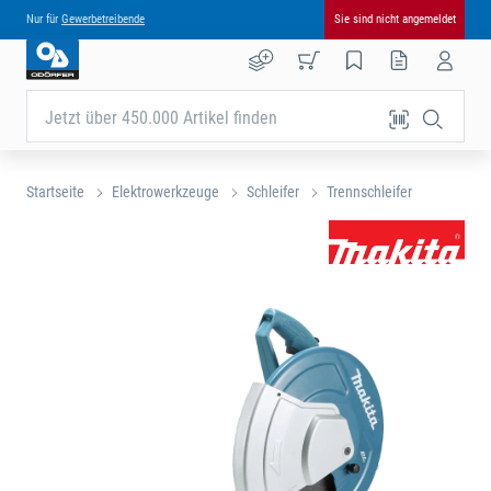
Nur für
Gewerbetreibende
Sie sind nicht angemeldet
Jetzt über 450.000 Artikel finden
Startseite
Elektrowerkzeuge
Schleifer
Trennschleifer