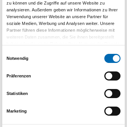
zu können und die Zugriffe auf unsere Website zu
erreichen eine Gesamtspannung von 36 V. Ein Tragegriff für
analysieren. Außerdem geben wir Informationen zu Ihrer
einfachen Transport und eine gut konzipierte Funkenführung
Verwendung unserer Website an unsere Partner für
sorgen für zusätzliche Sicherheit. Die einstellbare
soziale Medien, Werbung und Analysen weiter. Unsere
Schnittleistung des Geräts und die Materialklemme
Partner führen diese Informationen möglicherweise mit
verbessern den Bedienkomfort.
weiteren Daten zusammen, die Sie ihnen bereitgestellt
Lieferung ohne Koffer, Akku und Ladegerät.
haben oder die sie im Rahmen Ihrer Nutzung der Dienste
gesammelt haben.
Einwilligungsauswahl
Dokumente
Notwendig
Betriebsanleitung
Präferenzen
PDF
Statistiken
Ersatzteilliste
Marketing
PDF