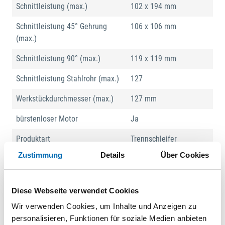
Schnittleistung (max.)
102 x 194 mm
Schnittleistung 45° Gehrung
106 x 106 mm
(max.)
Schnittleistung 90° (max.)
119 x 119 mm
Schnittleistung Stahlrohr (max.)
127
Werkstückdurchmesser (max.)
127 mm
bürstenloser Motor
Ja
Produktart
Trennschleifer
Zustimmung
Details
Über Cookies
Produktbeschreibung
Diese Webseite verwendet Cookies
Lieferung ohne Koffer, Akku und Ladegerät.
Wir verwenden Cookies, um Inhalte und Anzeigen zu
Eine Akku-Trennschleifmaschine für genaues, sicheres und
personalisieren, Funktionen für soziale Medien anbieten
schnelles Schneiden von Metall. Die beiden 18 V Akkus