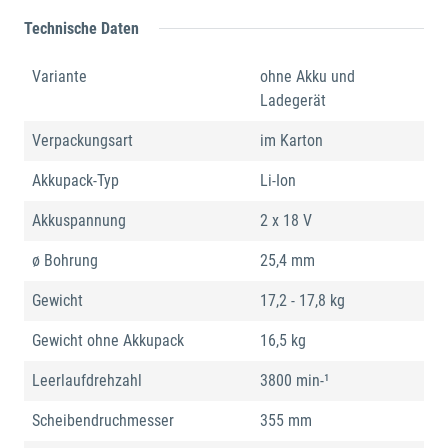
Technische Daten
Variante
ohne Akku und
Ladegerät
Verpackungsart
im Karton
Akkupack-Typ
Li-Ion
Akkuspannung
2 x 18 V
ø Bohrung
25,4 mm
Gewicht
17,2 - 17,8 kg
Gewicht ohne Akkupack
16,5 kg
Leerlaufdrehzahl
3800 min-¹
Scheibendruchmesser
355 mm