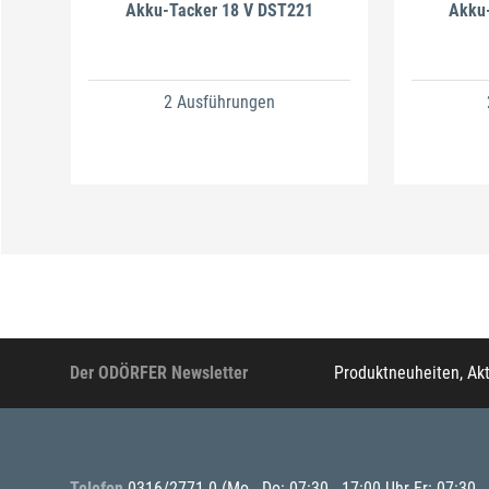
Akku-Tacker 18 V DST221
Akku
2 Ausführungen
Der ODÖRFER Newsletter
Produktneuheiten, Ak
Telefon
0316/2771-0
(Mo - Do: 07:30 - 17:00 Uhr Fr: 07:30 -