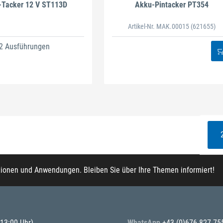
-Tacker 12 V ST113D
Akku-Pintacker PT354
Artikel-Nr. MAK.00015
(621655)
2 Ausführungen
tionen und Anwendungen. Bleiben Sie über Ihre Themen informiert!
 13:00 Uhr)
WhatsApp
+43 (0)676 827 75