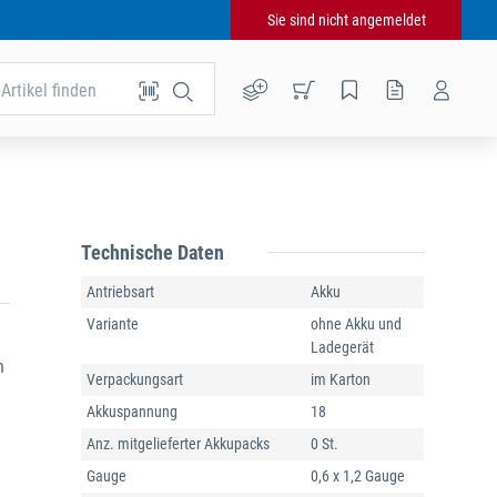
Sie sind nicht angemeldet
Artikel finden
Technische Daten
Antriebsart
Akku
Variante
ohne Akku und
Ladegerät
n
Verpackungsart
im Karton
Akkuspannung
18
Anz. mitgelieferter Akkupacks
0 St.
Gauge
0,6 x 1,2 Gauge