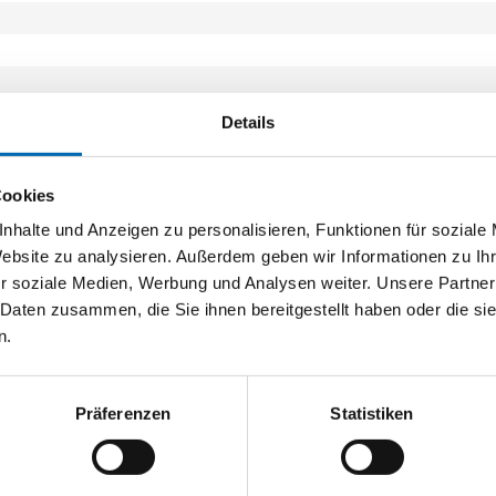
Details
Cookies
nhalte und Anzeigen zu personalisieren, Funktionen für soziale
Ersatzteilliste
Website zu analysieren. Außerdem geben wir Informationen zu I
PDF
r soziale Medien, Werbung und Analysen weiter. Unsere Partner
 Daten zusammen, die Sie ihnen bereitgestellt haben oder die s
n.
Akku Test Zusammenfassung
Präferenzen
Statistiken
PDF