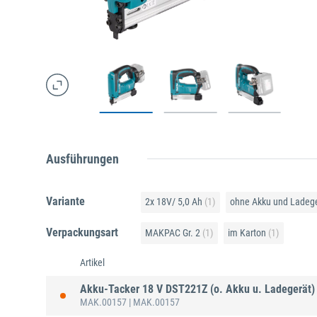
Ausführungen
Variante
2x 18V/ 5,0 Ah
(1)
ohne Akku und Ladeg
Verpackungsart
MAKPAC Gr. 2
(1)
im Karton
(1)
Artikel
Akku-Tacker 18 V DST221Z (o. Akku u. Ladegerät)
MAK.00157
| MAK.00157