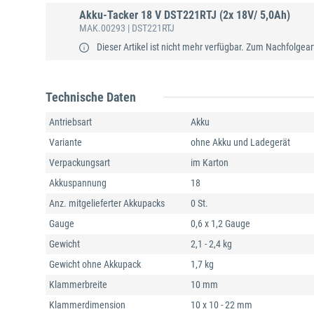
Akku-Tacker 18 V DST221RTJ (2x 18V/ 5,0Ah)
MAK.00293
| DST221RTJ
Dieser Artikel ist nicht mehr verfügbar. Zum Nachfolgear
Technische Daten
Antriebsart
Akku
Variante
ohne Akku und Ladegerät
Verpackungsart
im Karton
Akkuspannung
18
Anz. mitgelieferter Akkupacks
0 St.
Gauge
0,6 x 1,2 Gauge
Gewicht
2,1 - 2,4 kg
Gewicht ohne Akkupack
1,7 kg
Klammerbreite
10 mm
Klammerdimension
10 x 10 - 22 mm