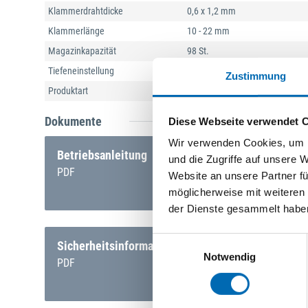
Klammerdrahtdicke
0,6 x 1,2 mm
Klammerlänge
10 - 22 mm
Magazinkapazität
98 St.
Tiefeneinstellung
1
Zustimmung
Produktart
Tacker
Dokumente
Diese Webseite verwendet 
Wir verwenden Cookies, um I
Betriebsanleitung
und die Zugriffe auf unsere 
PDF
Website an unsere Partner fü
möglicherweise mit weiteren
der Dienste gesammelt habe
Einwilligungsauswahl
Sicherheitsinformation Akku
Notwendig
PDF