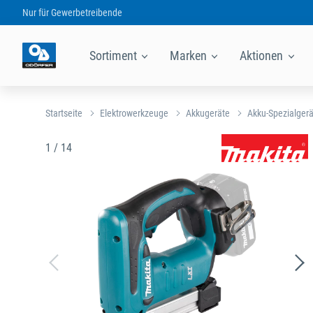
Nur für
Gewerbetreibende
Sortiment
Marken
Aktionen
Startseite
Elektrowerkzeuge
Akkugeräte
Akku-Spezialger
1 / 14