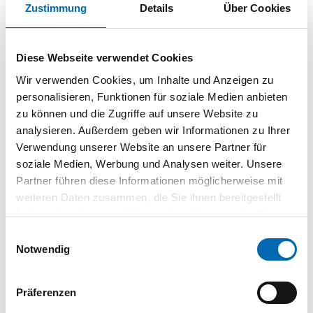
EU-Konformitätserklärung
Zustimmung
Details
Über Cookies
PDF
Diese Webseite verwendet Cookies
Wir verwenden Cookies, um Inhalte und Anzeigen zu
Sicherheitsinformation Akku
personalisieren, Funktionen für soziale Medien anbieten
PDF
zu können und die Zugriffe auf unsere Website zu
analysieren. Außerdem geben wir Informationen zu Ihrer
Verwendung unserer Website an unsere Partner für
soziale Medien, Werbung und Analysen weiter. Unsere
Partner führen diese Informationen möglicherweise mit
Akku Test Zusammenfassung
weiteren Daten zusammen, die Sie ihnen bereitgestellt
PDF
haben oder die sie im Rahmen Ihrer Nutzung der Dienste
gesammelt haben.
Einwilligungsauswahl
Notwendig
Präferenzen