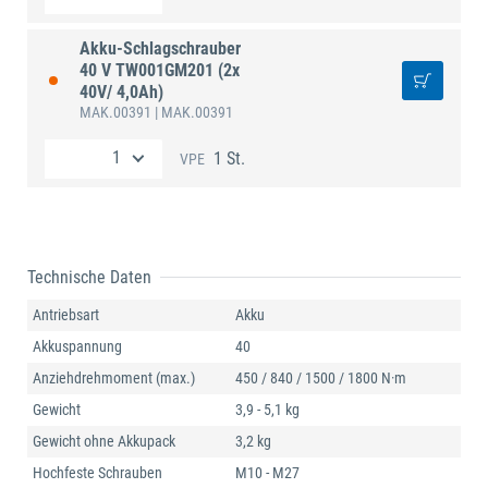
Akku-Schlagschrauber
40 V TW001GM201 (2x
40V/ 4,0Ah)
MAK.00391
| MAK.00391
1 St.
VPE
Technische Daten
Antriebsart
Akku
Akkuspannung
40
Anziehdrehmoment (max.)
450 / 840 / 1500 / 1800 N·m
Gewicht
3,9 - 5,1 kg
Gewicht ohne Akkupack
3,2 kg
Hochfeste Schrauben
M10 - M27