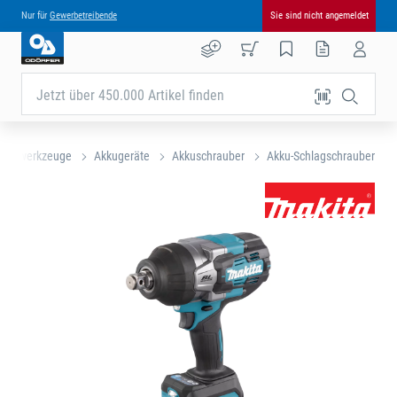
Nur für
Gewerbetreibende
Sie sind nicht angemeldet
Jetzt über 450.000 Artikel finden
ektrowerkzeuge
Akkugeräte
Akkuschrauber
Akku-Schlagschrauber