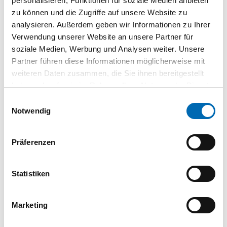
personalisieren, Funktionen für soziale Medien anbieten
PDF
zu können und die Zugriffe auf unsere Website zu
analysieren. Außerdem geben wir Informationen zu Ihrer
Verwendung unserer Website an unsere Partner für
soziale Medien, Werbung und Analysen weiter. Unsere
Partner führen diese Informationen möglicherweise mit
Sicherheitsinformation Akku
weiteren Daten zusammen, die Sie ihnen bereitgestellt
PDF
haben oder die sie im Rahmen Ihrer Nutzung der Dienste
gesammelt haben.
Einwilligungsauswahl
Notwendig
Akku Test Zusammenfassung
Präferenzen
PDF
Statistiken
Marketing