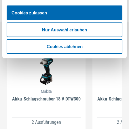
Cookies zulassen
Nur Auswahl erlauben
Ähnliche Produkte
Cookies ablehnen
Makita
M
Akku-Schlagschrauber 18 V DTW300
Akku-Schlagsch
2 Ausführungen
2 Aus