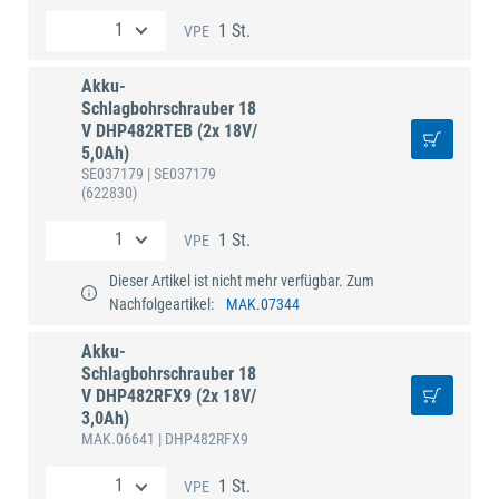
1 St.
VPE
Akku-
Schlagbohrschrauber 18
V DHP482RTEB (2x 18V/
5,0Ah)
SE037179
| SE037179
(622830)
1 St.
VPE
Dieser Artikel ist nicht mehr verfügbar. Zum
Nachfolgeartikel:
MAK.07344
Akku-
Schlagbohrschrauber 18
V DHP482RFX9 (2x 18V/
3,0Ah)
MAK.06641
| DHP482RFX9
1 St.
VPE