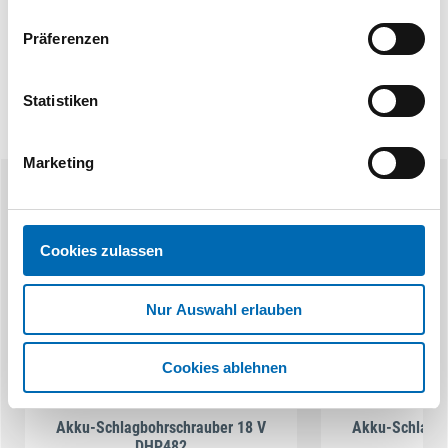
Präferenzen
Statistiken
Marketing
Ähnliche Produkte
Cookies zulassen
Nur Auswahl erlauben
Cookies ablehnen
Makita
M
Akku-Schlagbohrschrauber 18 V
Akku-Schlagbo
DHP482
D