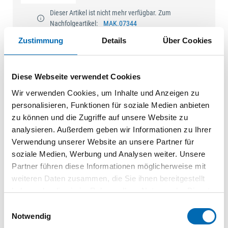
Dieser Artikel ist nicht mehr verfügbar. Zum
Nachfolgeartikel:
MAK.07344
Zustimmung
Details
Über Cookies
Akku-
Schlagbohrschrauber 18
V DHP482RF3J (2x 18V/
3,0Ah)
Diese Webseite verwendet Cookies
MAK.06132
| DHP482RF3J
Wir verwenden Cookies, um Inhalte und Anzeigen zu
personalisieren, Funktionen für soziale Medien anbieten
1 St.
VPE
zu können und die Zugriffe auf unsere Website zu
Dieser Artikel ist nicht mehr verfügbar. Zum
analysieren. Außerdem geben wir Informationen zu Ihrer
Nachfolgeartikel:
MAK.07344
Verwendung unserer Website an unsere Partner für
soziale Medien, Werbung und Analysen weiter. Unsere
Partner führen diese Informationen möglicherweise mit
weiteren Daten zusammen, die Sie ihnen bereitgestellt
Technische Daten
haben oder die sie im Rahmen Ihrer Nutzung der Dienste
gesammelt haben.
Antriebsart
Akku
Einwilligungsauswahl
Notwendig
Produktart
Schlagbohrschrauber