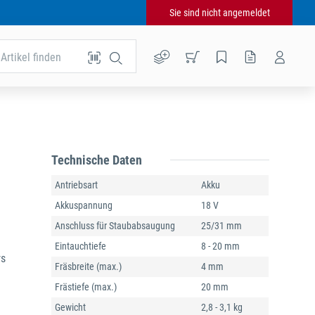
Sie sind nicht angemeldet
Artikel finden
Technische Daten
Antriebsart
Akku
Akkuspannung
18 V
Anschluss für Staubabsaugung
25/31 mm
Eintauchtiefe
8 - 20 mm
rs
Fräsbreite (max.)
4 mm
Frästiefe (max.)
20 mm
Gewicht
2,8 - 3,1 kg