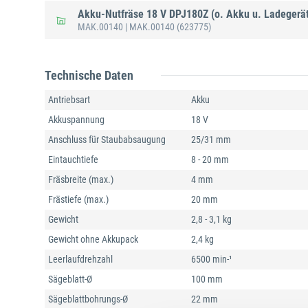
Akku-Nutfräse 18 V DPJ180Z (o. Akku u. Ladegerä
MAK.00140
| MAK.00140
(623775)
Technische Daten
Antriebsart
Akku
Akkuspannung
18 V
Anschluss für Staubabsaugung
25/31 mm
Eintauchtiefe
8 - 20 mm
Fräsbreite (max.)
4 mm
Frästiefe (max.)
20 mm
Gewicht
2,8 - 3,1 kg
Gewicht ohne Akkupack
2,4 kg
Leerlaufdrehzahl
6500 min-¹
Sägeblatt-Ø
100 mm
Sägeblattbohrungs-Ø
22 mm