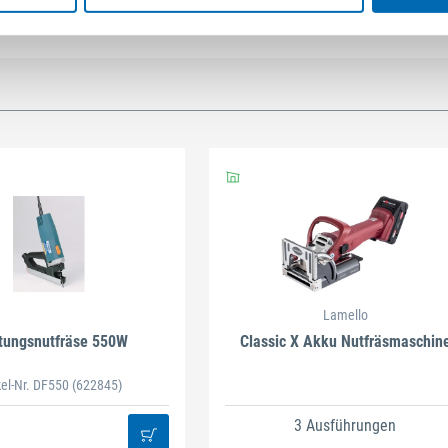
Lamello
tungsnutfräse 550W
Classic X Akku Nutfräsmaschin
kel-Nr. DF550
(622845)
3 Ausführungen