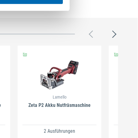
Lamello
e
Zeta P2 Akku Nutfräsmaschine
Akku-N
2 Ausführungen
2