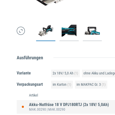
Ausführungen
Variante
2x 18V/ 5,0 Ah
(1)
ohne Akku und Ladeg
Verpackungsart
im Karton
(1)
im MAKPAC Gr. 3
(1)
Artikel
Akku-Nutfräse 18 V DPJ180RTJ (2x 18V/ 5,0Ah)
MAK.00290
| MAK.00290