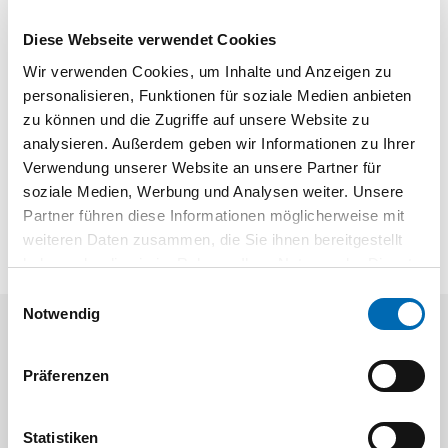
Technische Daten
Diese Webseite verwendet Cookies
Produktart
Japansäge
Wir verwenden Cookies, um Inhalte und Anzeigen zu
personalisieren, Funktionen für soziale Medien anbieten
zu können und die Zugriffe auf unsere Website zu
Produktbeschreibung
analysieren. Außerdem geben wir Informationen zu Ihrer
Verwendung unserer Website an unsere Partner für
Douzuki Feinsäge mit spezieller Zahnung und Schliff für das
soziale Medien, Werbung und Analysen weiter. Unsere
Schneiden in Spanplatten und beschichteten Platten
Partner führen diese Informationen möglicherweise mit
weiteren Daten zusammen, die Sie ihnen bereitgestellt
haben oder die sie im Rahmen Ihrer Nutzung der Dienste
gesammelt haben.
Einwilligungsauswahl
Notwendig
Aktuelle Angebote
Präferenzen
Statistiken