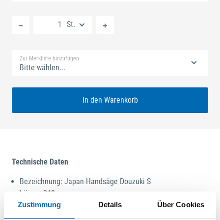
Neue Liste anlegen
St.
Standard Merkliste
Zur Merkliste hinzufügen
Bitte wählen...
In den Warenkorb
Technische Daten
Bezeichnung: Japan-Handsäge Douzuki S
Länge: 240 mm
Stärke: 0,3 mm
Zustimmung
Details
Über Cookies