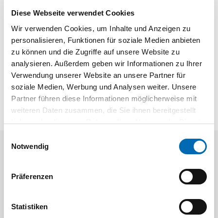
Diese Webseite verwendet Cookies
Produktart
Sägeblatt
Wir verwenden Cookies, um Inhalte und Anzeigen zu
personalisieren, Funktionen für soziale Medien anbieten
Produktbeschreibung
zu können und die Zugriffe auf unsere Website zu
analysieren. Außerdem geben wir Informationen zu Ihrer
Douzuki Feinsäge mit spezieller Zahnung und Schliff für das
Verwendung unserer Website an unsere Partner für
Schneiden in Spanplatten und beschichteten Platten
soziale Medien, Werbung und Analysen weiter. Unsere
Partner führen diese Informationen möglicherweise mit
weiteren Daten zusammen, die Sie ihnen bereitgestellt
haben oder die sie im Rahmen Ihrer Nutzung der Dienste
gesammelt haben.
Einwilligungsauswahl
Notwendig
Aktuelle Angebote
Präferenzen
Statistiken