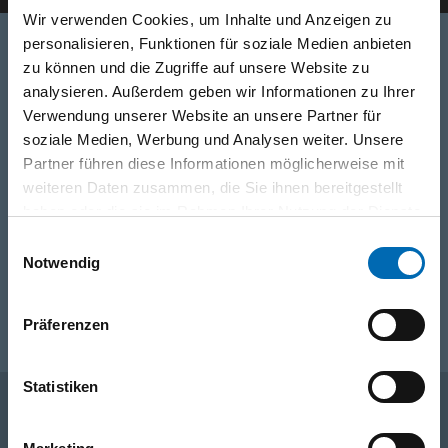
Wir verwenden Cookies, um Inhalte und Anzeigen zu
personalisieren, Funktionen für soziale Medien anbieten
zu können und die Zugriffe auf unsere Website zu
Telefon
analysieren. Außerdem geben wir Informationen zu Ihrer
Verwendung unserer Website an unsere Partner für
0316/2771-0
(Mo - Do: 07:30 - 17:00 Uhr Fr: 07:30 - 13:00 Uhr)
soziale Medien, Werbung und Analysen weiter. Unsere
Partner führen diese Informationen möglicherweise mit
WhatsApp
weiteren Daten zusammen, die Sie ihnen bereitgestellt
+43 (0)676 827 755 55
haben oder die sie im Rahmen Ihrer Nutzung der Dienste
gesammelt haben.
Einwilligungsauswahl
Notwendig
E-Mail
post@odoerfer.com
Präferenzen
Statistiken