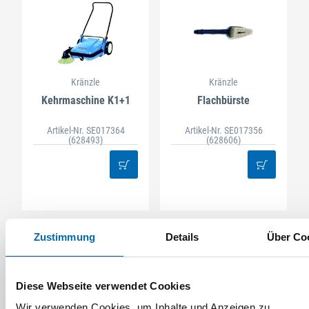
Kränzle
Kränzle
Kehrmaschine K1+1
Flachbürste
Artikel-Nr. SE017364
Artikel-Nr. SE017356
(628493)
(628606)
Zustimmung
Details
Über Co
Diese Webseite verwendet Cookies
Wir verwenden Cookies, um Inhalte und Anzeigen zu