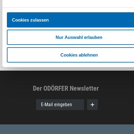
THERM C 13/180
Artikel-Nr. SE017370
Artikel-Nr. SE017359
(628601)
(628590)
Cookies zulassen
Nur Auswahl erlauben
Cookies ablehnen
Der ODÖRFER Newsletter
E-Mail eingeben