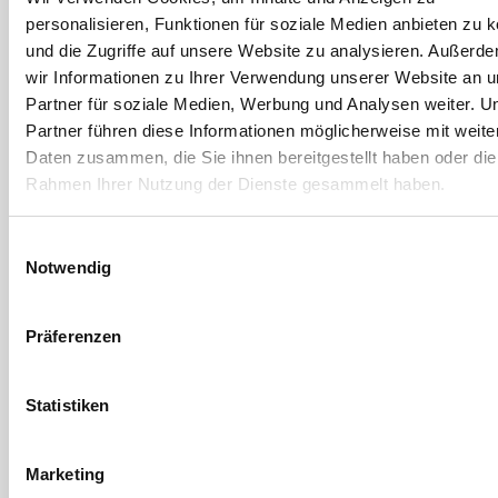
personalisieren, Funktionen für soziale Medien anbieten zu 
Kränzle
Kränzle
und die Zugriffe auf unsere Website zu analysieren. Außerd
Hochdruckreiniger
Baukreissäge 400 V
wir Informationen zu Ihrer Verwendung unserer Website an 
QUADRO 799 TS T
KBS 450
Partner für soziale Medien, Werbung und Analysen weiter. U
Artikel-Nr. SE017362
Artikel-Nr. SE016739
Partner führen diese Informationen möglicherweise mit weite
(628593)
(624668)
Daten zusammen, die Sie ihnen bereitgestellt haben oder die
Rahmen Ihrer Nutzung der Dienste gesammelt haben.
Einwilligungsauswahl
Notwendig
Präferenzen
Statistiken
Kränzle
Kränzle
Marketing
Rotierende Bürste
Hochdruckreiniger HD