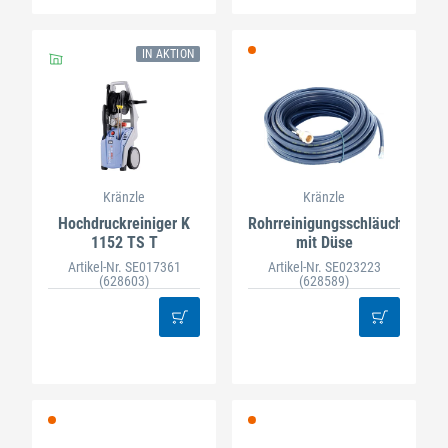
IN AKTION
Kränzle
Kränzle
Hochdruckreiniger K
Rohrreinigungsschläuche
1152 TS T
mit Düse
Artikel-Nr. SE017361
Artikel-Nr. SE023223
(628603)
(628589)