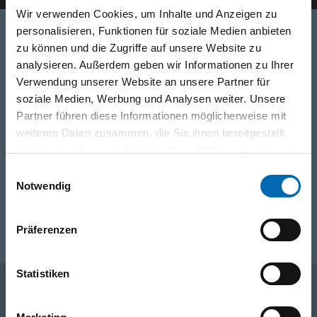
Wir verwenden Cookies, um Inhalte und Anzeigen zu
personalisieren, Funktionen für soziale Medien anbieten
zu können und die Zugriffe auf unsere Website zu
Telefon
analysieren. Außerdem geben wir Informationen zu Ihrer
Verwendung unserer Website an unsere Partner für
0316/2771-0
(Mo - Do: 07:30 - 17:00 Uhr Fr: 07:30 - 13:00 Uhr)
soziale Medien, Werbung und Analysen weiter. Unsere
Partner führen diese Informationen möglicherweise mit
WhatsApp
weiteren Daten zusammen, die Sie ihnen bereitgestellt
+43 (0)676 827 755 55
haben oder die sie im Rahmen Ihrer Nutzung der Dienste
gesammelt haben.
Einwilligungsauswahl
Notwendig
E-Mail
post@odoerfer.com
Präferenzen
Statistiken