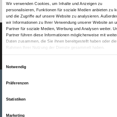
Wir verwenden Cookies, um Inhalte und Anzeigen zu
personalisieren, Funktionen für soziale Medien anbieten zu 
und die Zugriffe auf unsere Website zu analysieren. Außerd
wir Informationen zu Ihrer Verwendung unserer Website an 
Partner für soziale Medien, Werbung und Analysen weiter. U
Partner führen diese Informationen möglicherweise mit weite
Der ODÖRFER Newsletter
Daten zusammen, die Sie ihnen bereitgestellt haben oder die
Rahmen Ihrer Nutzung der Dienste gesammelt haben.
E-Mail eingeben
Einwilligungsauswahl
Notwendig
Präferenzen
Telefon
0316/2771-0
(Mo - Do: 07:30 - 17:00 Uhr Fr: 07:30 - 13:00 Uhr)
Statistiken
WhatsApp
Marketing