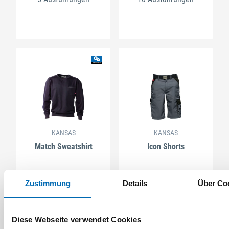
KANSAS
KANSAS
Match Sweatshirt
Icon Shorts
Zustimmung
Details
Über Co
10 Ausführungen
6 Ausführungen
Diese Webseite verwendet Cookies