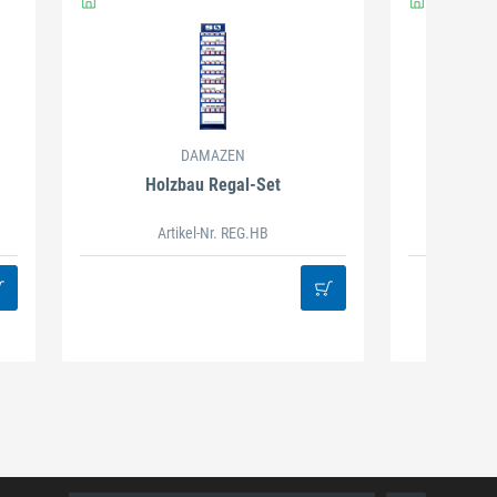
DAMAZEN
Holzbau Regal-Set
Spiralb
Artikel-Nr. REG.HB
38