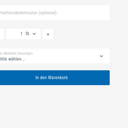
Positionskommission (optional)
Neue Liste anlegen
St.
Standard Merkliste
ur Merkliste hinzufügen
itte wählen...
In den Warenkorb