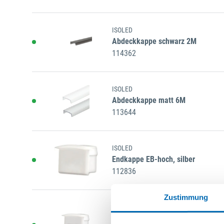
ISOLED
Abdeckkappe schwarz 2M
114362
ISOLED
Abdeckkappe matt 6M
113644
ISOLED
Endkappe EB-hoch, silber
112836
Zustimmung
ISOLED
Endkappe und Kabelführung EB-