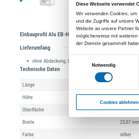
hoch silber
Diese Webseite verwendet 
112810
Wir verwenden Cookies, um I
und die Zugriffe auf unsere 
Website an unsere Partner fü
Einbauprofil Alu EB-HOCH silber, 16,80 x 13,01 mm,
möglicherweise mit weiteren
der Dienste gesammelt habe
Lieferumfang
Einwilligungsauswahl
ohne Abdeckung, bitte extra bestellen
Notwendig
Technische Daten
Länge
2000 mm
Höhe
13,03 m
Cookies ablehnen
Oberfläche
eloxiert
Breite
23,07 m
Farbe
silber