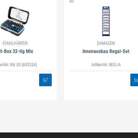
STAHLHÄRTER
DAMAZEN
it-Box 32-tlg Mix
Innenausbau Regal-Set
kel-Nr. BB.32
(603224)
Artikel-Nr. REG.IA