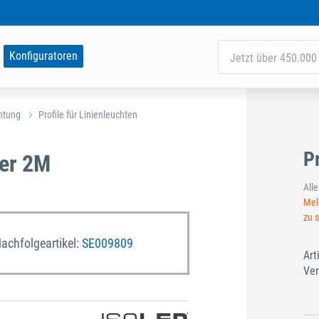
Konfiguratoren
Jetzt über 450.000 
htung
Profile für Linienleuchten
P
ber 2M
All
Meld
zu 
Nachfolgeartikel:
SE009809
Art
Ver