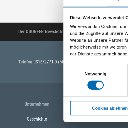
Diese Webseite verwendet 
Wir verwenden Cookies, um I
Der ODÖRFER Newsletter
Produktneuheiten, Ak
und die Zugriffe auf unsere 
Website an unsere Partner fü
möglicherweise mit weiteren
der Dienste gesammelt habe
Telefon
0316/2771-0
(Mo - Do: 07:30 - 17:00 Uhr Fr: 07:30 -
Einwilligungsauswahl
Notwendig
Unternehmen
Cookies ablehnen
Geschichte