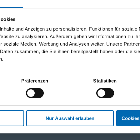
Cookies
nhalte und Anzeigen zu personalisieren, Funktionen für soziale
tionen und Anwendungen. Bleiben Sie über Ihre Themen informiert!
Website zu analysieren. Außerdem geben wir Informationen zu I
r soziale Medien, Werbung und Analysen weiter. Unsere Partner
 Daten zusammen, die Sie ihnen bereitgestellt haben oder die s
n.
 13:00 Uhr)
WhatsApp
+43 (0)676 827 75
Präferenzen
Statistiken
Service
Folg
Nur Auswahl erlauben
Cookies
Kontakt