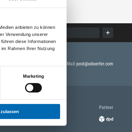
 Medien anbieten zu können
E-Mail eingeben
hrer Verwendung unserer
 führen diese Informationen
ie im Rahmen Ihrer Nutzung
5 55
E-Mail
post@odoerfer.com
Marketing
en Sie uns
Partner
 zulassen
Facebook