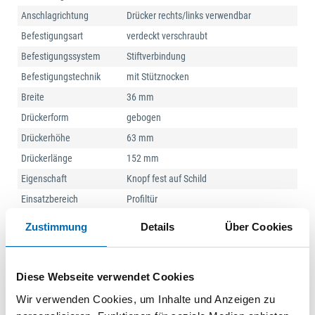
Anschlagrichtung
Drücker rechts/links verwendbar
Befestigungsart
verdeckt verschraubt
Befestigungssystem
Stiftverbindung
Befestigungstechnik
mit Stütznocken
Breite
36 mm
Drückerform
gebogen
Drückerhöhe
63 mm
Drückerlänge
152 mm
Eigenschaft
Knopf fest auf Schild
Einsatzbereich
Profiltür
Form
oval
Zustimmung
Details
Über Cookies
Knopfbreite
87 mm
Knopfform
gekröpft
Diese Webseite verwendet Cookies
Knopfhöhe
50 mm
Wir verwenden Cookies, um Inhalte und Anzeigen zu
Knopflänge
54 mm