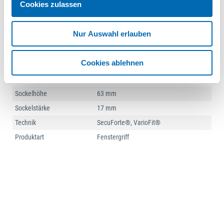
Cookies zulassen
Rastung
90°
Schließfunktion
gleichschließend, Wendeschlüssel
Nur Auswahl erlauben
Schließungsnum.
4W-1130
Schlüssel Anzahl
1 St.
Cookies ablehnen
Sockelausführung
mit eckiger Rosette
Sockelbreite
31 mm
Sockelhöhe
63 mm
Sockelstärke
17 mm
Technik
SecuForte®, VarioFit®
Produktart
Fenstergriff