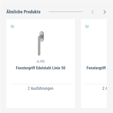
Ähnliche Produkte
sLINE
s
Fenstergriff Edelstahl Linie 50
Fenstergriff Ede
Li
2 Ausführungen
2 Aus