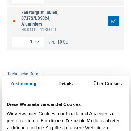
Fenstergriff Toulon,
0737S/UD9024,
Aluminium
HO.04410
| 11738121
10 St.
VPE
Technische Daten
Zustimmung
Details
Über Cookies
Ausf.
abschließbar, mit Drehzylinder
Vierkant
7 mm
Griffhöhe
47 mm
Diese Webseite verwendet Cookies
Grifflänge
140 mm
Wir verwenden Cookies, um Inhalte und Anzeigen zu
Material
Aluminium
personalisieren, Funktionen für soziale Medien anbieten
Nocken-ø
10 mm
zu können und die Zugriffe auf unsere Website zu