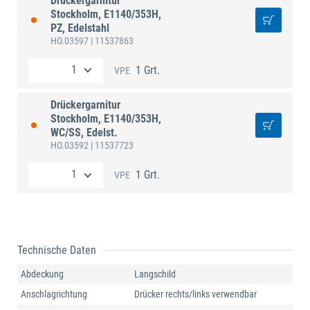
Drückergarnitur
Stockholm, E1140/353H,
PZ, Edelstahl
HO.03597
| 11537863
1 Grt.
VPE
Drückergarnitur
Stockholm, E1140/353H,
WC/SS, Edelst.
HO.03592
| 11537723
1 Grt.
VPE
Technische Daten
Abdeckung
Langschild
Anschlagrichtung
Drücker rechts/links verwendbar