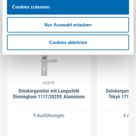
Cookies zulassen
Ähnliche Produkte
Nur Auswahl erlauben
Cookies ablehnen
HOPPE
H
Drückergarnitur mit Langschild
Drückergarnitu
Birmingham 1117/202SP, Aluminium
Tôkyô 1710RH
Alu
9 Ausführungen
4 Aus