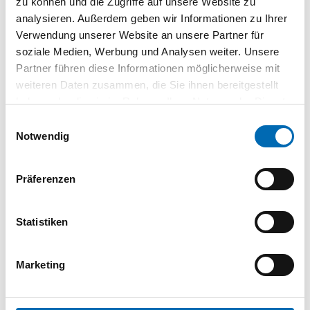
zu können und die Zugriffe auf unsere Website zu
Mat. Unterkonstruktion
Stahl
analysieren. Außerdem geben wir Informationen zu Ihrer
Modellname
Stockholm
Verwendung unserer Website an unsere Partner für
Modellnum.
E1140/353H
soziale Medien, Werbung und Analysen weiter. Unsere
Partner führen diese Informationen möglicherweise mit
Norm
DIN EN 1906
weiteren Daten zusammen, die Sie ihnen bereitgestellt
Schildstärke
10 mm
haben oder die sie im Rahmen Ihrer Nutzung der Dienste
Türart
Innentüren
gesammelt haben.
Einwilligungsauswahl
Türstärke max.
45 mm
Notwendig
Türstärke min.
40 mm
Türwerkstoff
Stahl, Holz
Präferenzen
Vierkant
8 mm
Produktart
Drückergarnitur mit Langschild
Statistiken
Marketing