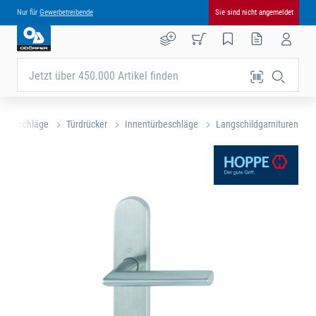
Nur für
Gewerbetreibende
Sie sind nicht angemeldet
Jetzt über 450.000 Artikel finden
Baubeschläge
Türdrücker
Innentürbeschläge
Langschildgarnituren