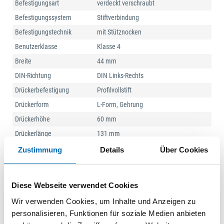
Befestigungsart
verdeckt verschraubt
Befestigungssystem
Stiftverbindung
Befestigungstechnik
mit Stütznocken
Benutzerklasse
Klasse 4
Breite
44 mm
DIN-Richtung
DIN Links-Rechts
Drückerbefestigung
Profilvollstift
Drückerform
L-Form, Gehrung
Drückerhöhe
60 mm
Drückerlänge
131 mm
Einsatzbereich
Objekttür
Zustimmung
Details
Über Cookies
Form
oval
Lagerung
Gleitlager, wartungsfrei, festdrehbar,
Diese Webseite verwendet Cookies
Rückholfeder, Sertos®
Wir verwenden Cookies, um Inhalte und Anzeigen zu
Länge
230 mm
personalisieren, Funktionen für soziale Medien anbieten
Material
Edelstahl