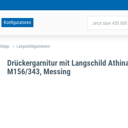
Konfiguratoren
Jetzt über 450.000 
chläge
Langschildgarnituren
Drückergarnitur mit Langschild Athina
M156/343, Messing