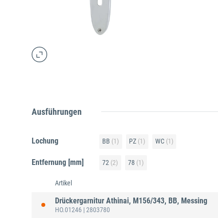
Ausführungen
Lochung
BB
(1)
PZ
(1)
WC
(1)
Entfernung [mm]
72
(2)
78
(1)
Artikel
Drückergarnitur Athinai, M156/343, BB, Messing
HO.01246
| 2803780