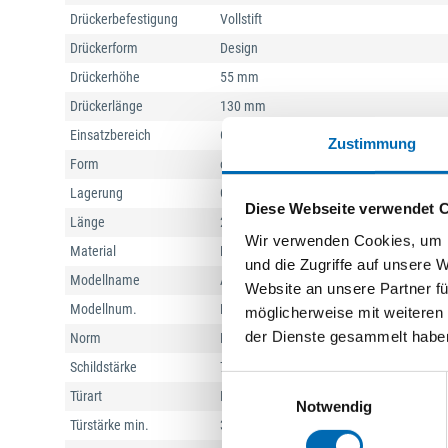
Drückerbefestigung
Vollstift
Drückerform
Design
Drückerhöhe
55 mm
Drückerlänge
130 mm
Einsatzbereich
Objekttür
Zustimmung
Form
oval/spitz
Lagerung
Gleitlager, lose, wartungsfrei
Diese Webseite verwendet 
Länge
230 mm
Wir verwenden Cookies, um I
Material
Messing
und die Zugriffe auf unsere 
Modellname
Athinai
Website an unsere Partner fü
Modellnum.
M156/343
möglicherweise mit weiteren
der Dienste gesammelt habe
Norm
DIN EN 1906
Schildstärke
7 mm
Einwilligungsauswahl
Türart
Innentüren
Notwendig
Türstärke min.
37 mm