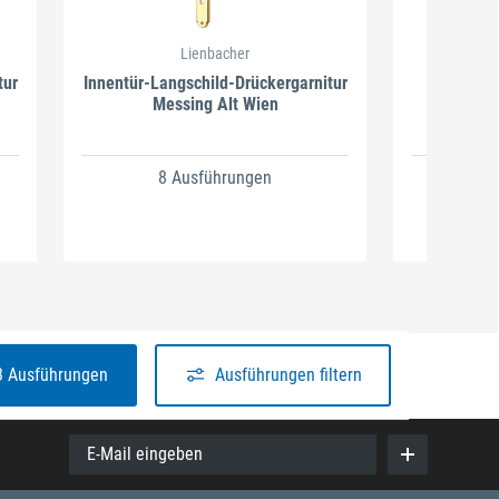
Lienbacher
tur
Innentür-Langschild-Drückergarnitur
Drückerg
Messing Alt Wien
Verona 
8 Ausführungen
6
3 Ausführungen
Ausführungen filtern
E-Mail eingeben