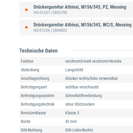
Drückergarnitur Athinai, M156/343, PZ, Messing
HO.01247
| 2803798
Drückergarnitur Athinai, M156/343, WC/S, Messing
HO.01256
| 2804002
Technische Daten
Farbton
verchromt/matt verchromt-Resista
Abdeckung
Langschild
Anschlagrichtung
Drücker rechts/links verwendbar
Befestigungsart
sichtbar verschraubt
Befestigungssystem
Schnellstiftverbindung
Befestigungstechnik
ohne Stütznocken
Benutzerklasse
Klasse 3
Breite
42 mm
DIN-Richtung
DIN Links-Rechts