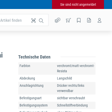
Sie sind nicht angemeldet
Artikel finden
i
Technische Daten
Farbton
verchromt/matt verchromt-
Resista
Abdeckung
Langschild
Anschlagrichtung
Drücker rechts/links
verwendbar
Befestigungsart
sichtbar verschraubt
Befestigungssystem
Schnellstiftverbindung