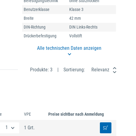
Befestigungstechnik
ohne Stütznocken
Benutzerklasse
Klasse 3
Breite
42 mm
DIN-Richtung
DIN Links-Rechts
Drückerbefestigung
Vollstift
Alle technischen Daten anzeigen
Produkte: 3
Sortierung:
Relevanz
e
VPE
Preise sichtbar nach Anmeldung
1 Grt.