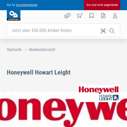
Nur für
Gewerbetreibende
Sie sind nicht angemeldet
Jetzt über 450.000 Artikel finden
Startseite
Markenübersicht
Honeywell Howart Leight