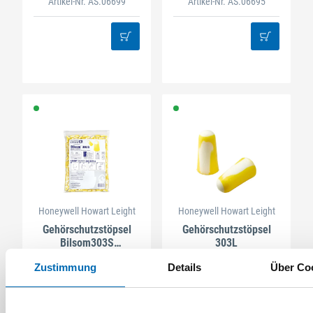
Artikel-Nr. AS.06699
Artikel-Nr. AS.06695
Honeywell Howart Leight
Honeywell Howart Leight
Gehörschutzstöpsel
Gehörschutzstöpsel
Bilsom303S
303L
Nachfüllpackung
Artikel-Nr. AS.06697
Artikel-Nr. AS.06694
Zustimmung
Details
Über Co