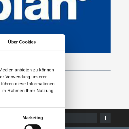
Über Cookies
 Medien anbieten zu können
hrer Verwendung unserer
 führen diese Informationen
ie im Rahmen Ihrer Nutzung
Marketing
E-Mail eingeben