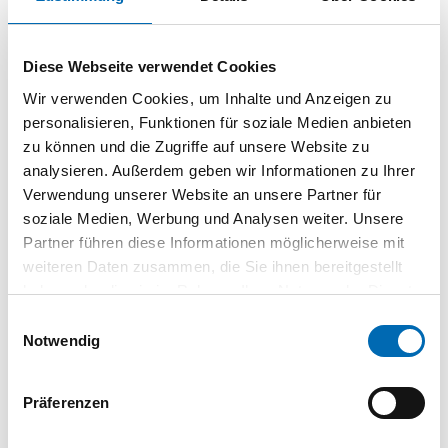
192, L 227 mm, B 25 mm,
H 25 mm, Schwarz matt
09252430
| 9252430
Diese Webseite verwendet Cookies
20 St.
VPE
Wir verwenden Cookies, um Inhalte und Anzeigen zu
personalisieren, Funktionen für soziale Medien anbieten
zu können und die Zugriffe auf unsere Website zu
analysieren. Außerdem geben wir Informationen zu Ihrer
Verwendung unserer Website an unsere Partner für
Technische Daten
soziale Medien, Werbung und Analysen weiter. Unsere
Breite
25 mm
Partner führen diese Informationen möglicherweise mit
weiteren Daten zusammen, die Sie ihnen bereitgestellt
Höhe
25 mm
haben oder die sie im Rahmen Ihrer Nutzung der Dienste
Material
Zink
gesammelt haben.
Einwilligungsauswahl
Modellname
Cheam
Notwendig
Produktart
Möbelgriff
Präferenzen