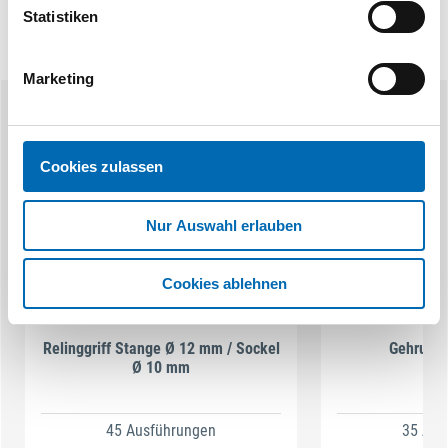
Statistiken
Marketing
Ähnliche Produkte
Cookies zulassen
Nur Auswahl erlauben
Cookies ablehnen
Relinggriff Stange Ø 12 mm / Sockel
Gehrungs
Ø 10 mm
45 Ausführungen
35 Aus