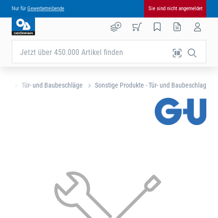
Nur für
Gewerbetreibende
Sie sind nicht angemeldet
Jetzt über 450.000 Artikel finden
eite
Tür- und Baubeschläge
Sonstige Produkte - Tür- und Baubeschlag