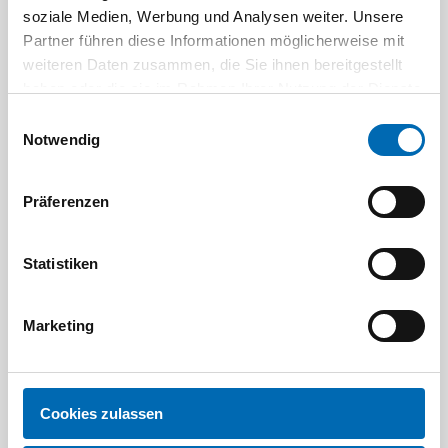
soziale Medien, Werbung und Analysen weiter. Unsere
Partner führen diese Informationen möglicherweise mit
weiteren Daten zusammen, die Sie ihnen bereitgestellt
haben oder die sie im Rahmen Ihrer Nutzung der Dienste
gesammelt haben.
Einwilligungsauswahl
Notwendig
Festool
STAH
Präferenzen
SELFCLEAN Filtersack SC FIS-CT
Bit-Box
Statistiken
Artikel-Nr.
8 Ausführungen
Marketing
Cookies zulassen