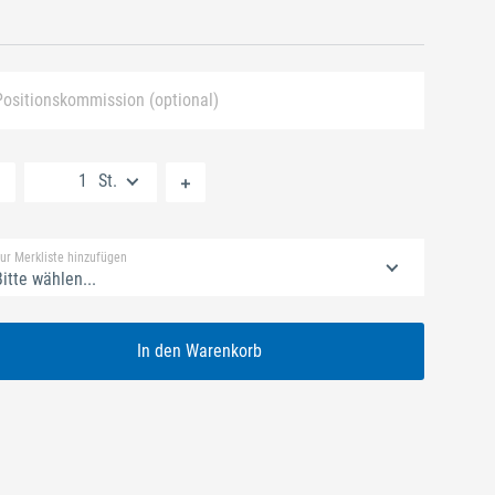
Positionskommission (optional)
Neue Liste anlegen
St.
Standard Merkliste
ur Merkliste hinzufügen
itte wählen...
In den Warenkorb