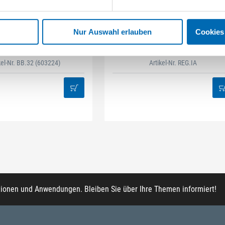
STAHLHÄRTER
DAMAZEN
Nur Auswahl erlauben
Cookies
it-Box 32-tlg Mix
Innenausbau Regal-Set
kel-Nr. BB.32
(603224)
Artikel-Nr. REG.IA
tionen und Anwendungen. Bleiben Sie über Ihre Themen informiert!