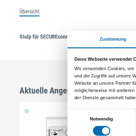
Übersicht
Stulp für SECUREconnect Rahmenteil U-Stulp 366 x 3
Zustimmung
Diese Webseite verwendet 
Wir verwenden Cookies, um I
und die Zugriffe auf unsere 
Website an unsere Partner fü
Aktuelle Angebote
möglicherweise mit weiteren
der Dienste gesammelt habe
Einwilligungsauswahl
Notwendig