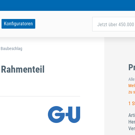
Konfiguratoren
Jetzt über 450.000 
d Baubeschlag
P
 Rahmenteil
All
Meld
zu 
1 S
Art
Her
Ver