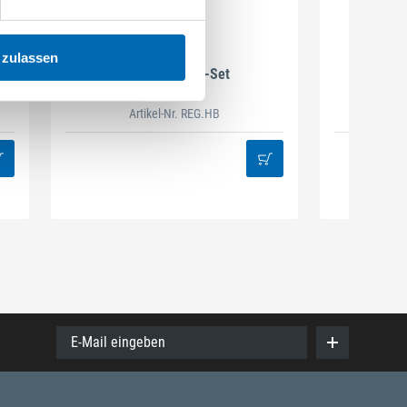
DAMAZEN
 zulassen
Holzbau Regal-Set
Spiralb
Artikel-Nr. REG.HB
38
E-Mail eingeben