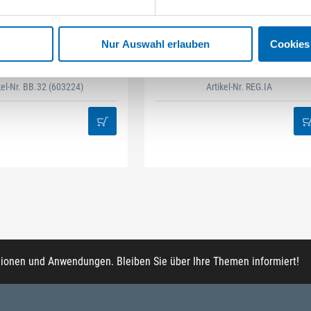
STAHLHÄRTER
DAMAZEN
Nur Auswahl erlauben
Cookies
it-Box 32-tlg Mix
Innenausbau Regal-Set
kel-Nr. BB.32
(603224)
Artikel-Nr. REG.IA
tionen und Anwendungen. Bleiben Sie über Ihre Themen informiert!