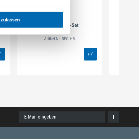
DAMAZEN
 zulassen
Holzbau Regal-Set
Spiralb
Artikel-Nr. REG.HB
38
E-Mail eingeben