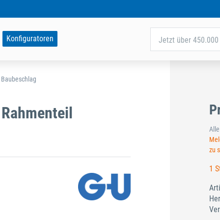
Konfiguratoren
Jetzt über 450.000 
d Baubeschlag
P
 Rahmenteil
All
Meld
zu 
1 S
Art
Her
Ver