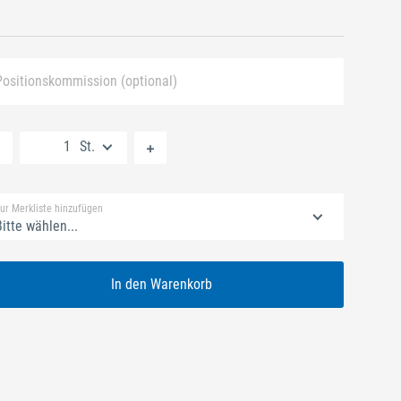
Positionskommission (optional)
Neue Liste anlegen
St.
Standard Merkliste
ur Merkliste hinzufügen
itte wählen...
In den Warenkorb