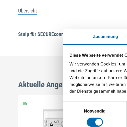
Übersicht
Stulp für SECUREconnect Rahmenteil U-Stulp 366 x 3
Zustimmung
Diese Webseite verwendet 
Wir verwenden Cookies, um I
und die Zugriffe auf unsere 
Website an unsere Partner fü
Aktuelle Angebote
möglicherweise mit weiteren
der Dienste gesammelt habe
Einwilligungsauswahl
Notwendig