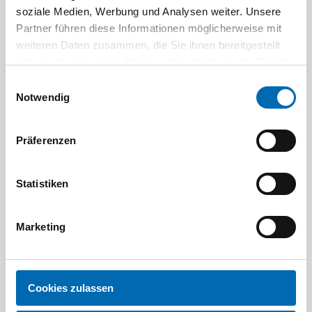
soziale Medien, Werbung und Analysen weiter. Unsere
Partner führen diese Informationen möglicherweise mit
weiteren Daten zusammen, die Sie ihnen bereitgestellt
haben oder die sie im Rahmen Ihrer Nutzung der Dienste
gesammelt haben.
Einwilligungsauswahl
Notwendig
Festool
STAH
Präferenzen
SELFCLEAN Filtersack SC FIS-CT
Bit-Box
Statistiken
Artikel-Nr.
8 Ausführungen
Marketing
Cookies zulassen