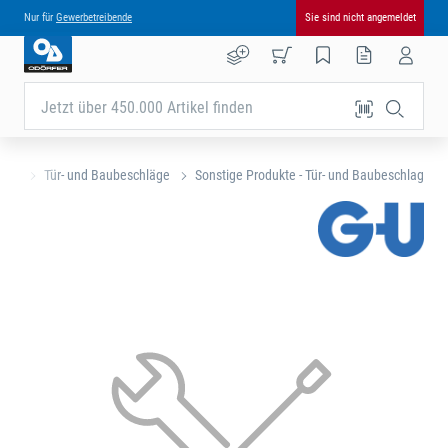
Nur für
Gewerbetreibende
Sie sind nicht angemeldet
Jetzt über 450.000 Artikel finden
eite
Tür- und Baubeschläge
Sonstige Produkte - Tür- und Baubeschlag