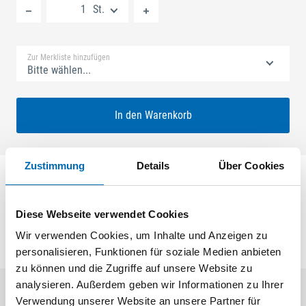
St.
Standard Merkliste
Zur Merkliste hinzufügen
Bitte wählen...
In den Warenkorb
Zustimmung
Details
Über Cookies
Stulp für SECUREconnect Rahmenteil U-Stulp 366 x 30
x 8 x 2 mm, kantig
Diese Webseite verwendet Cookies
Wir verwenden Cookies, um Inhalte und Anzeigen zu
personalisieren, Funktionen für soziale Medien anbieten
zu können und die Zugriffe auf unsere Website zu
analysieren. Außerdem geben wir Informationen zu Ihrer
Verwendung unserer Website an unsere Partner für
Aktuelle Angebote