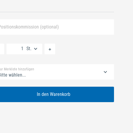
Positionskommission (optional)
Neue Liste anlegen
St.
Standard Merkliste
ur Merkliste hinzufügen
itte wählen...
In den Warenkorb