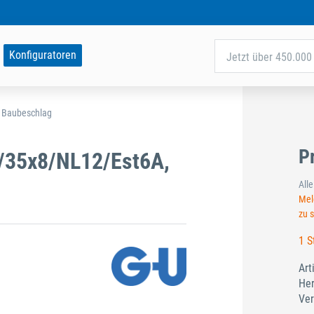
Konfiguratoren
Jetzt über 450.000 
d Baubeschlag
P
/35x8/NL12/Est6A,
All
Meld
zu 
1 S
Art
Her
Ver