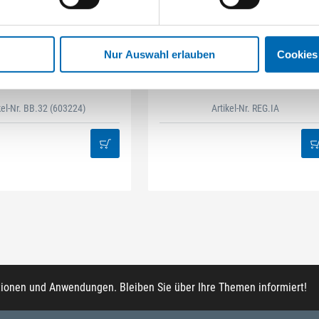
Nur Auswahl erlauben
Cookies
STAHLHÄRTER
DAMAZEN
it-Box 32-tlg Mix
Innenausbau Regal-Set
kel-Nr. BB.32
(603224)
Artikel-Nr. REG.IA
tionen und Anwendungen. Bleiben Sie über Ihre Themen informiert!