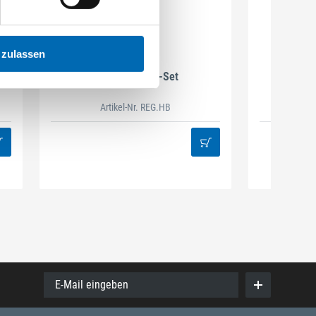
 zulassen
DAMAZEN
Holzbau Regal-Set
Spiralb
Artikel-Nr. REG.HB
38
E-Mail eingeben