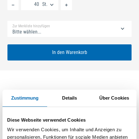
St.
Standard Merkliste
Zur Merkliste hinzufügen
Bitte wählen...
In den Warenkorb
Produktbeschreibung
Zustimmung
Details
Über Cookies
GU-SECURY Night Latch 35/92 SH/SZ-R Nuss: 8mm
Kennkerbe: 1050mm Flachstulp 16x2,5mm L:2285,0mm Eckig
Diese Webseite verwendet Cookies
Maße: A1 568,0mm A2 757,0mm B1 660,0mm B2 821,0mm
Für Sperrbügel vorgerichtet Zwischenverzahnung unten
Wir verwenden Cookies, um Inhalte und Anzeigen zu
Verzahnung oben+unten ferGUard*silber VE: 40.000
personalisieren, Funktionen für soziale Medien anbieten