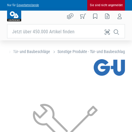
Nur für
Gewerbetreibende
Sie sind nicht angemeldet
Jetzt über 450.000 Artikel finden
eite
Tür- und Baubeschläge
Sonstige Produkte - Tür- und Baubeschlag