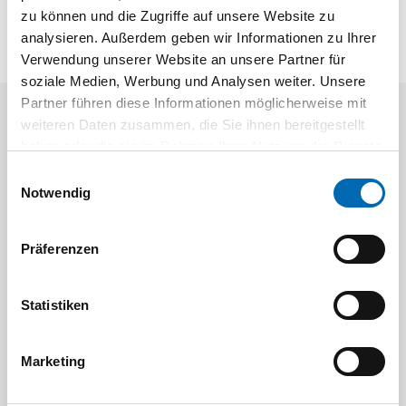
zu können und die Zugriffe auf unsere Website zu
analysieren. Außerdem geben wir Informationen zu Ihrer
Verwendung unserer Website an unsere Partner für
soziale Medien, Werbung und Analysen weiter. Unsere
Partner führen diese Informationen möglicherweise mit
weiteren Daten zusammen, die Sie ihnen bereitgestellt
Aktuelle Angebote
haben oder die sie im Rahmen Ihrer Nutzung der Dienste
gesammelt haben.
Einwilligungsauswahl
Notwendig
Präferenzen
Statistiken
Festool
STAH
SELFCLEAN Filtersack SC FIS-CT
Bit-Box
Marketing
Artikel-Nr.