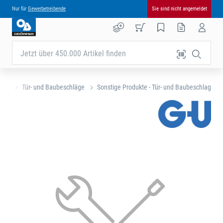
Nur für
Gewerbetreibende
Sie sind nicht angemeldet
Jetzt über 450.000 Artikel finden
eite
Tür- und Baubeschläge
Sonstige Produkte - Tür- und Baubeschlag