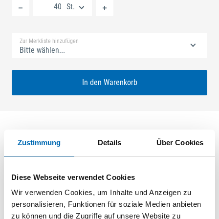
St.
Standard Merkliste
Zur Merkliste hinzufügen
Bitte wählen...
In den Warenkorb
Zustimmung
Details
Über Cookies
Produktbeschreibung
GU-SECURY Europa 35/92 SH2 Nuss: 8mm Kennkerbe:
Diese Webseite verwendet Cookies
1050mm Flachstulp 16x2,5mm L:2285,0mm Eckig Maße: A1
580,0mm B1 790,0mm ferGUard*silber VE: 40,000
Wir verwenden Cookies, um Inhalte und Anzeigen zu
personalisieren, Funktionen für soziale Medien anbieten
zu können und die Zugriffe auf unsere Website zu