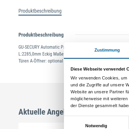
Produktbeschreibung
Produktbeschreibung
GU-SECURY Automatic Panik 35/92 sf2 Nuss: 9mm Kennke
Zustimmung
L:2285,0mm Eckig Maße: A1 730,0mm B1 760,0mm Wechself
Türen A-Öffner: optional Edelstahl geschliffen
Diese Webseite verwendet 
Wir verwenden Cookies, um I
und die Zugriffe auf unsere 
Website an unsere Partner fü
möglicherweise mit weiteren
der Dienste gesammelt habe
Aktuelle Angebote
Einwilligungsauswahl
Notwendig