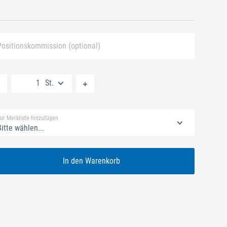
Positionskommission (optional)
Neue Liste anlegen
St.
Standard Merkliste
ur Merkliste hinzufügen
itte wählen...
In den Warenkorb