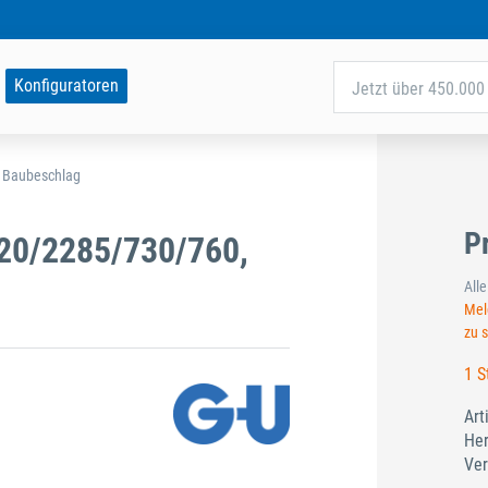
Konfiguratoren
Jetzt über 450.000 
d Baubeschlag
P
20/2285/730/760,
All
Meld
zu 
1 S
Art
Her
Ver