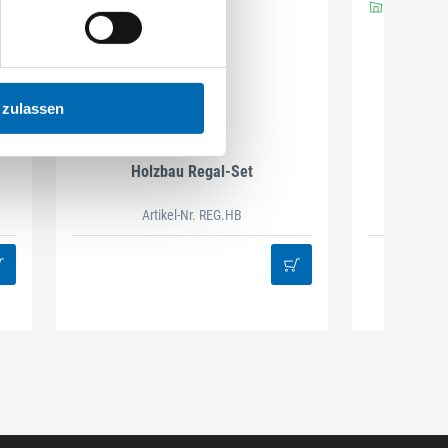
 zulassen
DAMAZEN
Holzbau Regal-Set
Spiralb
Artikel-Nr. REG.HB
38