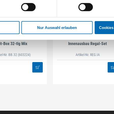
Nur Auswahl erlauben
Cookies
STAHLHÄRTER
DAMAZEN
it-Box 32-tlg Mix
Innenausbau Regal-Set
kel-Nr. BB.32
(603224)
Artikel-Nr. REG.IA