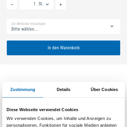
St.
Standard Merkliste
Zur Merkliste hinzufügen
Bitte wählen...
In den Warenkorb
Produktbeschreibung
Zustimmung
Details
Über Cookies
GU-SECURY Automatic 70/78 sf2 Rundzylinder Nuss: 9mm
Kennkerbe: 890mm Flachstulp 20x2,5mm L:1750,0mm
Diese Webseite verwendet Cookies
Abgerundet Maße: A1 730,0mm B1 760,0mm FH - für
feuerhemmende Türen A-Öffner: optional Edelstahl
Wir verwenden Cookies, um Inhalte und Anzeigen zu
geschliffen
personalisieren, Funktionen für soziale Medien anbieten