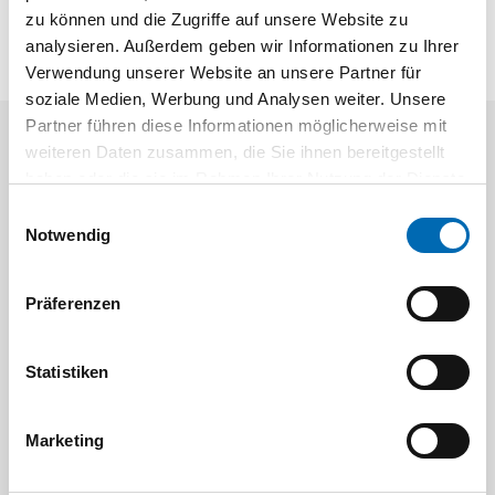
zu können und die Zugriffe auf unsere Website zu
analysieren. Außerdem geben wir Informationen zu Ihrer
Verwendung unserer Website an unsere Partner für
soziale Medien, Werbung und Analysen weiter. Unsere
Partner führen diese Informationen möglicherweise mit
weiteren Daten zusammen, die Sie ihnen bereitgestellt
Aktuelle Angebote
haben oder die sie im Rahmen Ihrer Nutzung der Dienste
gesammelt haben.
Einwilligungsauswahl
Notwendig
Präferenzen
Statistiken
Festool
STAH
SELFCLEAN Filtersack SC FIS-CT
Bit-Box
Marketing
Artikel-Nr.